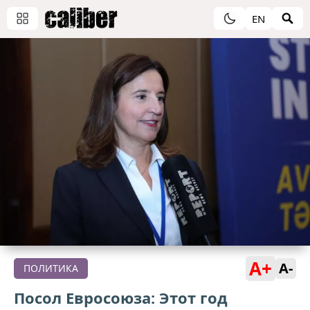
EN
A+
A-
ПОЛИТИКА
Посол Евросоюза: Этот год