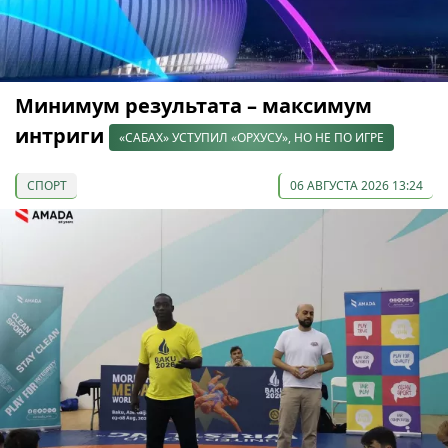
Минимум результата – максимум
интриги
«САБАХ» УСТУПИЛ «ОРХУСУ», НО НЕ ПО ИГРЕ
СПОРТ
06 АВГУСТА 2026 13:24