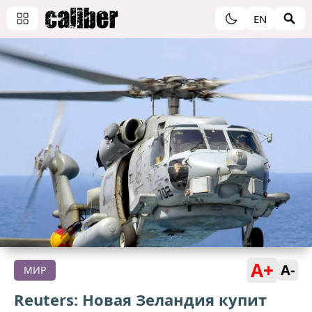
EN
A+
A-
МИР
Reuters: Новая Зеландия купит