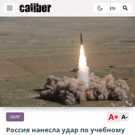
EN
A+
A-
МИР
Россия нанесла удар по учебному