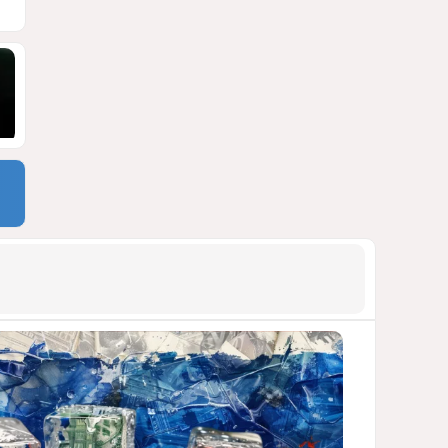
Москве
ВИДЕО / ФОТО
1395
05 Августа 2026 16:31
9
Стало известно, что построят
на месте снесённой
бакинской 14-этажки
ФОТО / ПОДРОБНОСТИ
1331
07 Августа 2026 10:34
10
Тень биткоина над Грузией:
блэкауты и проблемы
майнинга
СТАТЬЯ ВЛАДИМИРА ЦХВЕДИАНИ
1252
05 Августа 2026 17:46