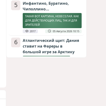
5
Инфантино, Буратино,
Чиполлино...
ТАКАЯ ВОТ КАРТИНА, НЕВЕСЕЛАЯ. КАК
ДЛЯ ДЕЙСТВУЮЩИХ ЛИЦ, ТАК И ДЛЯ
ЗРИТЕЛЕЙ
2017
05 Августа 2026 10:15
6
Атлантический щит: Дания
ставит на Фареры в
большой игре за Арктику
СТАТЬЯ МАТАНАТ НАСИБОВОЙ
1911
05 Августа 2026 08:26
7
Горит Сызранский НПЗ
ВИДЕО / ФОТО
1763
08 Августа 2026 09:02
8
Зять главкома ВКС РФ погиб
при взрыве у ресторана в