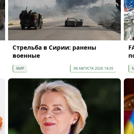
Стрельба в Сирии: ранены
F
военные
п
МИР
08 АВГУСТА 2026 14:35