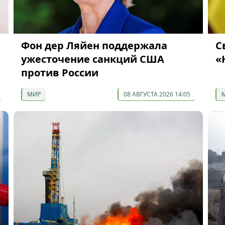
Фон дер Ляйен поддержала
С
ужесточение санкций США
«
против России
МИР
08 АВГУСТА 2026 14:05