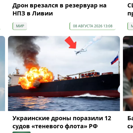
Дрон врезался в резервуар на
С
НПЗ в Ливии
п
МИР
08 АВГУСТА 2026 13:08
Украинские дроны поразили 12
Б
судов «теневого флота» РФ
с