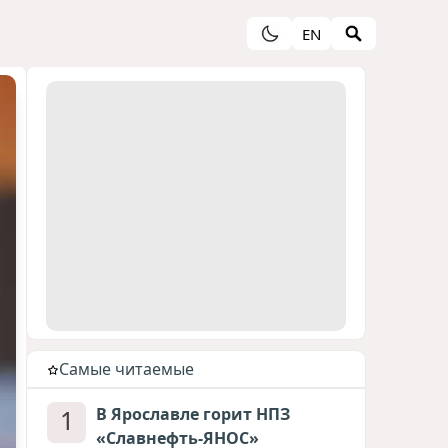
EN
Cамые читаемые
1
В Ярославле горит НПЗ
«Славнефть-ЯНОС»