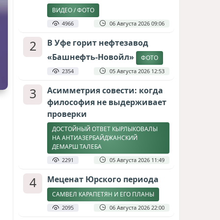
ВИДЕО / ФОТО
4966
06 Августа 2026 09:06
2
В Уфе горит нефтезавод
«Башнефть-Новойл»
ФОТО
2354
05 Августа 2026 12:53
3
Асимметрия совести: когда
философия не выдерживает
проверки
ДОСТОЙНЫЙ ОТВЕТ КЫРЛЫКОВАЛЫ
НА АНТИАЗЕРБАЙДЖАНСКИЙ
ДЕМАРШ ТАЛЕБА
2291
05 Августа 2026 11:49
4
Меценат Юрского периода
САМВЕЛ КАРАПЕТЯН И ЕГО ПЛАНЫ
2095
06 Августа 2026 22:00