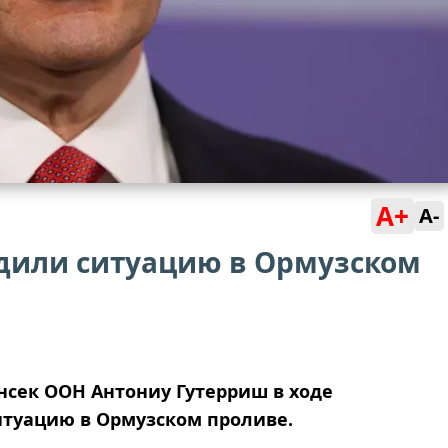
A+
A-
удили ситуацию в Ормузском
нсек ООН Антониу Гутерриш в ходе
итуацию в Ормузском проливе.