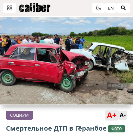
EN
A+
A-
СОЦИУМ
Смертельное ДТП в Гёранбое
ФОТО