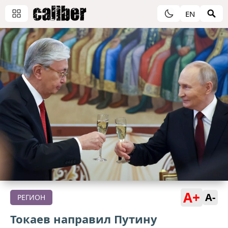
EN
A+
A-
РЕГИОН
Токаев направил Путину