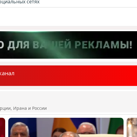
оциальных сетях
канал
рции, Ирана и России