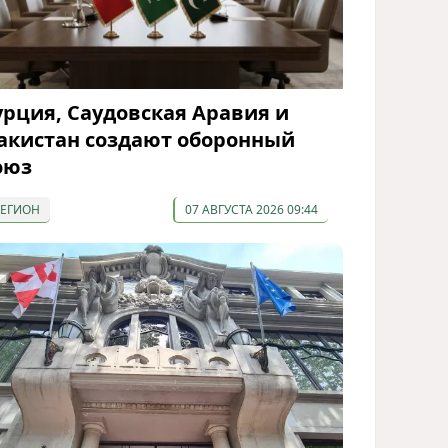
урция, Саудовская Аравия и
акистан создают оборонный
оюз
РЕГИОН
07 АВГУСТА 2026 09:44