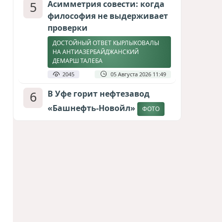
5
Асимметрия совести: когда
философия не выдерживает
проверки
ДОСТОЙНЫЙ ОТВЕТ КЫРЛЫКОВАЛЫ
НА АНТИАЗЕРБАЙДЖАНСКИЙ
ДЕМАРШ ТАЛЕБА
2045
05 Августа 2026 11:49
6
В Уфе горит нефтезавод
«Башнефть-Новойл»
ФОТО
1956
05 Августа 2026 12:53
7
Атлантический щит: Дания
ставит на Фареры в
большой игре за Арктику
СТАТЬЯ МАТАНАТ НАСИБОВОЙ
1698
05 Августа 2026 08:26
8
Меценат Юрского периода