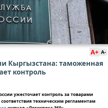
A+
A-
ми Кыргызстана: таможенная
ает контроль
ссии ужесточает контроль за товарами
 соответствия техническим регламентам
ает
журнал «Логистика 360».