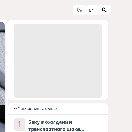
EN
Cамые читаемые
1
Баку в ожидании
транспортного шока...