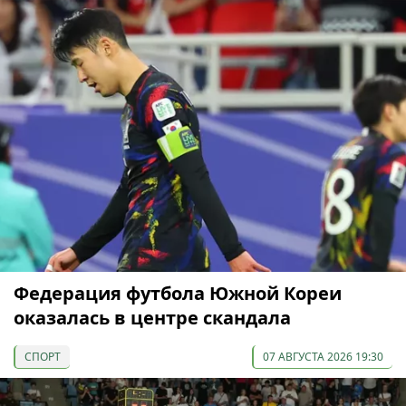
Федерация футбола Южной Кореи
оказалась в центре скандала
СПОРТ
07 АВГУСТА 2026 19:30