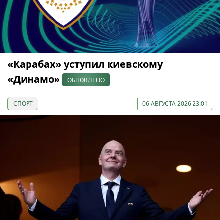
«Карабах» уступил киевскому
«Динамо»
ОБНОВЛЕНО
СПОРТ
06 АВГУСТА 2026 23:01