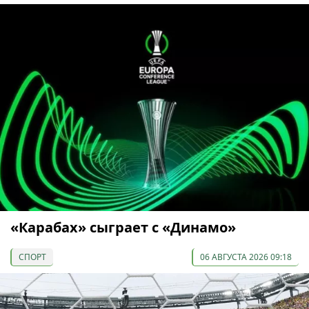
«Карабах» сыграет с «Динамо»
СПОРТ
06 АВГУСТА 2026 09:18