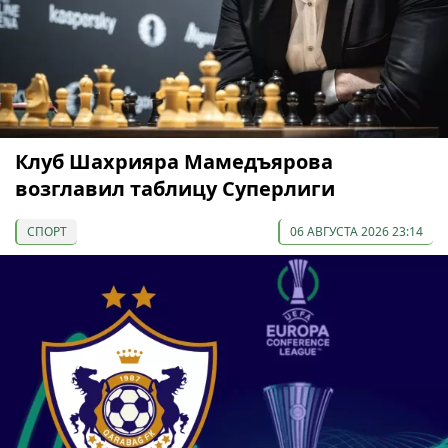
Клуб Шахрияра Мамедъярова
возглавил таблицу Суперлиги
СПОРТ
06 АВГУСТА 2026 23:14