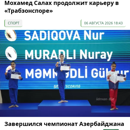
Мохамед Салах продолжит карьеру в
«Трабзонспоре»
СПОРТ
06 АВГУСТА 2026 18:43
Завершился чемпионат Азербайджана