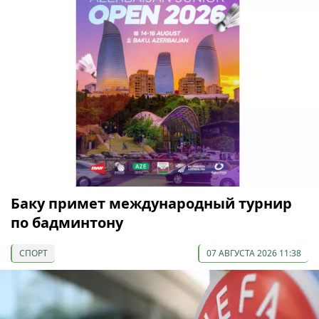
Баку примет международный турнир
по бадминтону
СПОРТ
07 АВГУСТА 2026 11:38