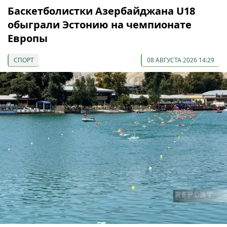
Баскетболистки Азербайджана U18
обыграли Эстонию на чемпионате
Европы
СПОРТ
08 АВГУСТА 2026 14:29