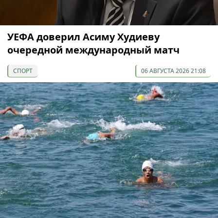
УЕФА доверил Асиму Худиеву
очередной международный матч
СПОРТ
06 АВГУСТА 2026 21:08