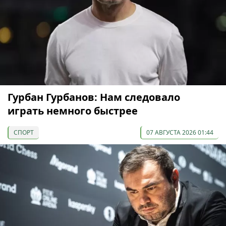
Гурбан Гурбанов: Нам следовало
играть немного быстрее
СПОРТ
07 АВГУСТА 2026 01:44