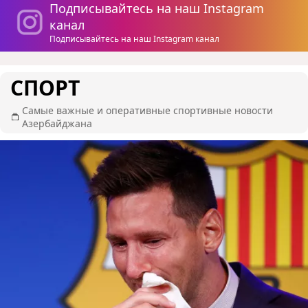
Подписывайтесь на наш Instagram
канал
Подписывайтесь на наш Instagram канал
СПОРТ
Самые важные и оперативные спортивные новости
Азербайджана