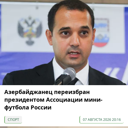
Азербайджанец переизбран
президентом Ассоциации мини-
футбола России
СПОРТ
07 АВГУСТА 2026 20:16