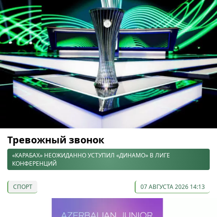
Тревожный звонок
«КАРАБАХ» НЕОЖИДАННО УСТУПИЛ «ДИНАМО» В ЛИГЕ
КОНФЕРЕНЦИЙ
СПОРТ
07 АВГУСТА 2026 14:13