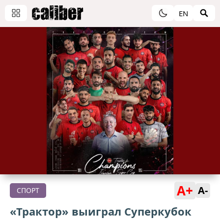
EN
A+
A-
СПОРТ
«Трактор» выиграл Суперкубок