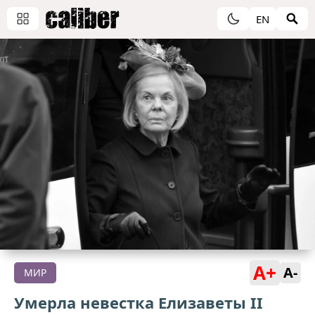
EN
A+
A-
МИР
Умерла невестка Елизаветы II