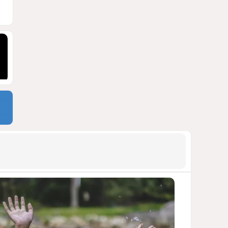
Москве
ВИДЕО / ФОТО
1408
05 Августа 2026 16:31
9
Стало известно, что построят
на месте снесённой
бакинской 14-этажки
ФОТО / ПОДРОБНОСТИ
1370
07 Августа 2026 10:34
10
Тень биткоина над Грузией:
блэкауты и проблемы
майнинга
СТАТЬЯ ВЛАДИМИРА ЦХВЕДИАНИ
1266
05 Августа 2026 17:46