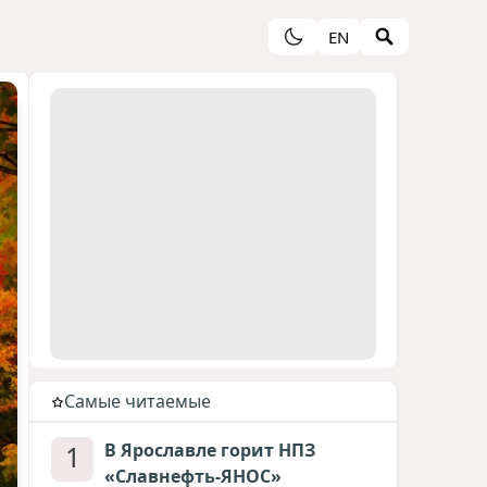
EN
Cамые читаемые
1
В Ярославле горит НПЗ
«Славнефть-ЯНОС»