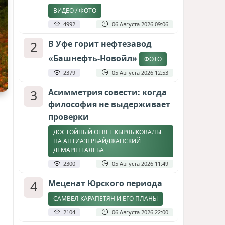
ВИДЕО / ФОТО
4992
06 Августа 2026 09:06
2
В Уфе горит нефтезавод
«Башнефть-Новойл»
ФОТО
2379
05 Августа 2026 12:53
3
Асимметрия совести: когда
философия не выдерживает
проверки
ДОСТОЙНЫЙ ОТВЕТ КЫРЛЫКОВАЛЫ
НА АНТИАЗЕРБАЙДЖАНСКИЙ
ДЕМАРШ ТАЛЕБА
2300
05 Августа 2026 11:49
4
Меценат Юрского периода
САМВЕЛ КАРАПЕТЯН И ЕГО ПЛАНЫ
2104
06 Августа 2026 22:00