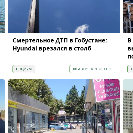
Смертельное ДТП в Гобустане:
В
Hyundai врезался в столб
в
п
СОЦИУМ
08 АВГУСТА 2026 11:50