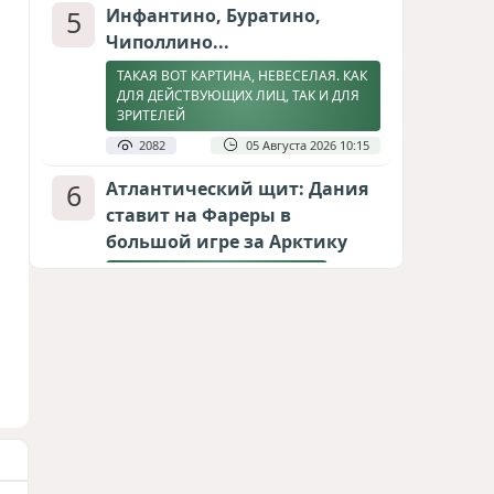
5
Инфантино, Буратино,
Чиполлино...
ТАКАЯ ВОТ КАРТИНА, НЕВЕСЕЛАЯ. КАК
ДЛЯ ДЕЙСТВУЮЩИХ ЛИЦ, ТАК И ДЛЯ
ЗРИТЕЛЕЙ
2082
05 Августа 2026 10:15
6
Атлантический щит: Дания
ставит на Фареры в
большой игре за Арктику
СТАТЬЯ МАТАНАТ НАСИБОВОЙ
1921
05 Августа 2026 08:26
7
Горит Сызранский НПЗ
ВИДЕО / ФОТО
1861
08 Августа 2026 09:02
8
Зять главкома ВКС РФ погиб
при взрыве у ресторана в