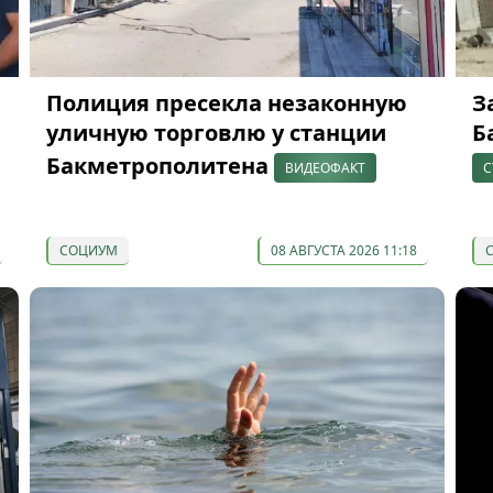
Полиция пресекла незаконную
З
ю
уличную торговлю у станции
Б
Бакметрополитена
ВИДЕОФАКТ
С
СОЦИУМ
08 АВГУСТА 2026 11:18