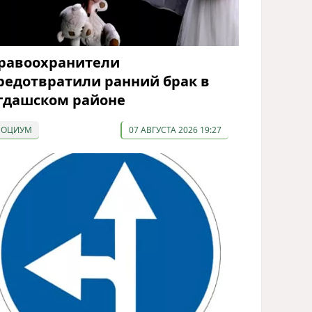
равоохранители
редотвратили ранний брак в
гдашском районе
СОЦИУМ
07 АВГУСТА 2026 19:27