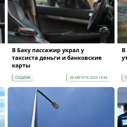
В Баку пассажир украл у
В
таксиста деньги и банковские
у
карты
СОЦИУМ
08 АВГУСТА 2026 14:44