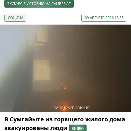
ЭКСКУРС В ИСТОРИЮ НА CALIBER.AZ
СОЦИУМ
09 АВГУСТА 2026 13:35
В Сумгайыте из горящего жилого дома
эвакуированы люди
ВИДЕО