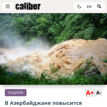
EN
A+
A-
СОЦИУМ
В Азербайджане повысится