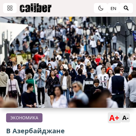
EN
A+
A-
ЭКОНОМИКА
В Азербайджане