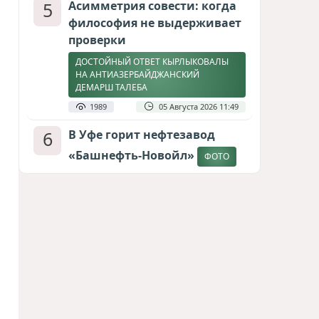
5
Асимметрия совести: когда
философия не выдерживает
проверки
ДОСТОЙНЫЙ ОТВЕТ КЫРЛЫКОВАЛЫ
НА АНТИАЗЕРБАЙДЖАНСКИЙ
ДЕМАРШ ТАЛЕБА
1989
05 Августа 2026 11:49
6
В Уфе горит нефтезавод
«Башнефть-Новойл»
ФОТО
1842
05 Августа 2026 12:53
7
Атлантический щит: Дания
ставит на Фареры в
большой игре за Арктику
СТАТЬЯ МАТАНАТ НАСИБОВОЙ
1651
05 Августа 2026 08:26
8
Европарламент без маски