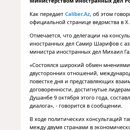
Министерством иностранных дел Р
Как передает
Caliber.Az
, об этом гово
официальной странице ведомства в Х
Отмечается, что делегации на консул
иностранных дел Самир Шарифов с аз
министра иностранных дел Михаил Га
«Состоялся широкий обмен мнениями
двусторонних отношений, международ
повестке дня и представляющих взаим
договоренности, достигнутые лидерами
Душанбе 9 октября этого года, соста
диалога», - говорится в сообщении.
В ходе политических консультаций т
между двумя странами в экономическо