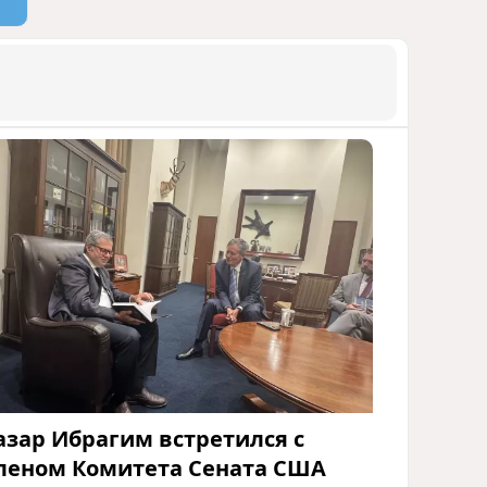
азар Ибрагим встретился с
леном Комитета Сената США