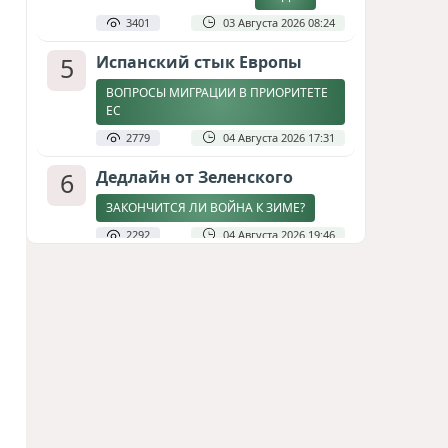
3401
03 Августа 2026 08:24
5
Испанский стык Европы
ВОПРОСЫ МИГРАЦИИ В ПРИОРИТЕТЕ
ЕС
2779
04 Августа 2026 17:31
6
Дедлайн от Зеленского
ЗАКОНЧИТСЯ ЛИ ВОЙНА К ЗИМЕ?
2292
04 Августа 2026 19:46
7
Стена в океане
КИТАЙ ПРОВЕЛ УЧЕНИЯ В ЮЖНО-
КИТАЙСКОМ МОРЕ
1833
03 Августа 2026 20:23
8
Асимметрия совести: когда
философия не выдерживает
проверки