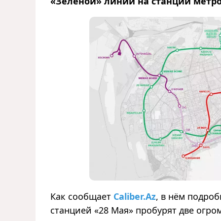
«Зелёной» линий на станции метро
Как сообщает
Caliber.Az
, в нём подро
станцией «28 Мая» пробурят две огро