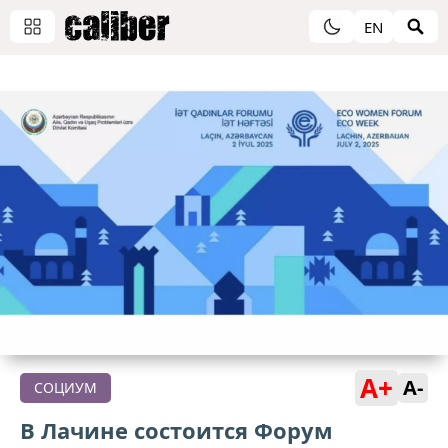
EN
A+
A-
СОЦИУМ
В Лачине cостоится Форум