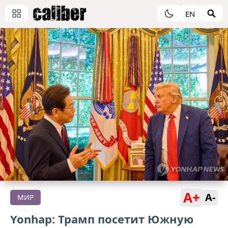
EN
A+
A-
МИР
Yonhap: Трамп посетит Южную