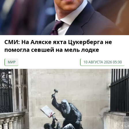
СМИ: На Аляске яхта Цукерберга не
помогла севшей на мель лодке
МИР
10 АВГУСТА 2026 05:30