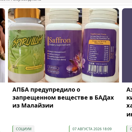
АПБА предупредило о
А
запрещенном веществе в БАДах
к
из Малайзии
х
и
СОЦИУМ
07 АВГУСТА 2026 18:09