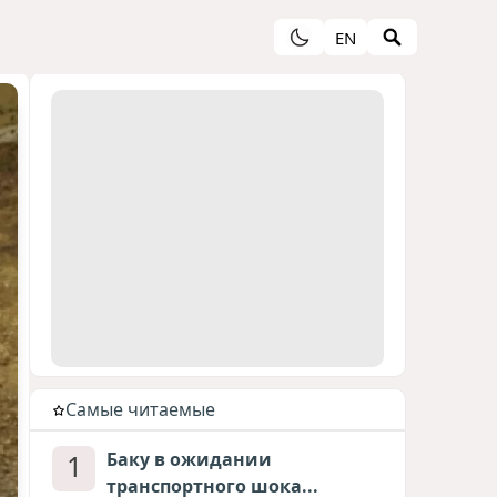
EN
Cамые читаемые
1
Баку в ожидании
транспортного шока...