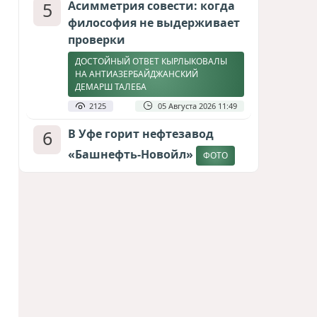
5
Асимметрия совести: когда
философия не выдерживает
проверки
ДОСТОЙНЫЙ ОТВЕТ КЫРЛЫКОВАЛЫ
НА АНТИАЗЕРБАЙДЖАНСКИЙ
ДЕМАРШ ТАЛЕБА
2125
05 Августа 2026 11:49
6
В Уфе горит нефтезавод
«Башнефть-Новойл»
ФОТО
2088
05 Августа 2026 12:53
7
Меценат Юрского периода
САМВЕЛ КАРАПЕТЯН И ЕГО ПЛАНЫ
1785
06 Августа 2026 22:00
8
Атлантический щит: Дания
ставит на Фареры в
большой игре за Арктику