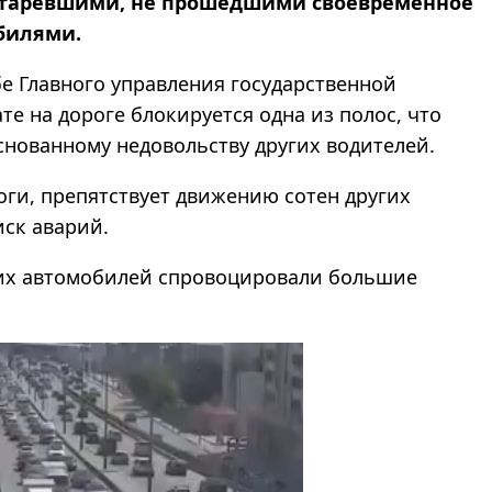
старевшими, не прошедшими своевременное
билями.
е Главного управления государственной
е на дороге блокируется одна из полос, что
снованному недовольству других водителей.
ги, препятствует движению сотен других
иск аварий.
хших автомобилей спровоцировали большие