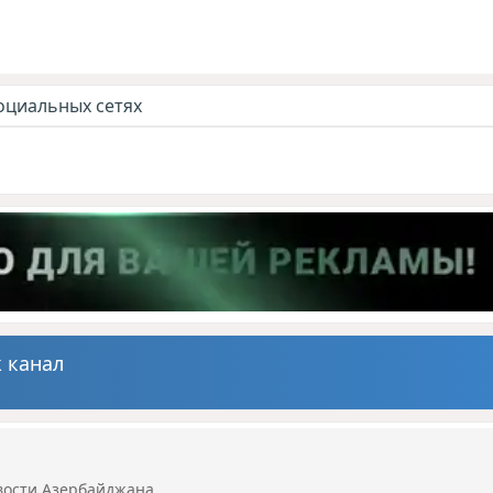
оциальных сетях
 канал
вости Азербайджана