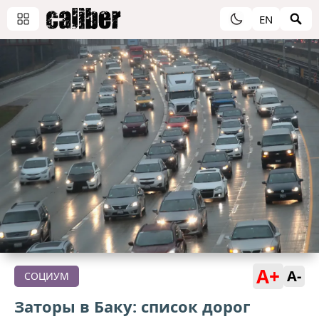
EN
A+
A-
СОЦИУМ
Заторы в Баку: список дорог