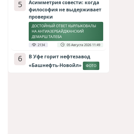
5
Асимметрия совести: когда
философия не выдерживает
проверки
ДОСТОЙНЫЙ ОТВЕТ КЫРЛЫКОВАЛЫ
НА АНТИАЗЕРБАЙДЖАНСКИЙ
ДЕМАРШ ТАЛЕБА
2134
05 Августа 2026 11:49
6
В Уфе горит нефтезавод
«Башнефть-Новойл»
ФОТО
2107
05 Августа 2026 12:53
7
Меценат Юрского периода
САМВЕЛ КАРАПЕТЯН И ЕГО ПЛАНЫ
1793
06 Августа 2026 22:00
8
Атлантический щит: Дания
ставит на Фареры в
большой игре за Арктику