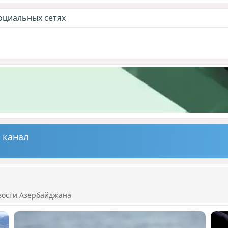
оциальных сетях
 канал
вости Азербайджана