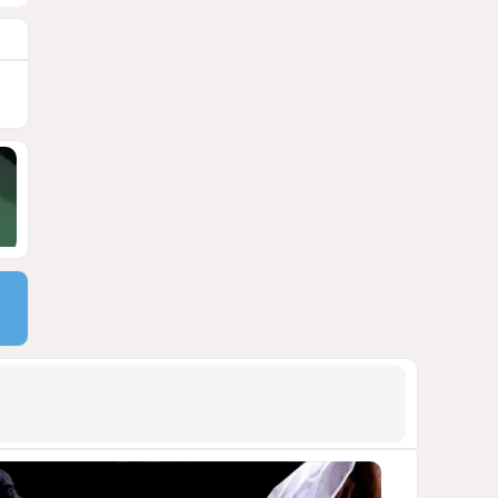
СТАТЬЯ МАТАНАТ НАСИБОВОЙ
1759
05 Августа 2026 08:26
9
Европарламент без маски
АРМЯНСКОЕ ЛОББИ, РОССИЙСКИЙ
СЛЕД И КРИЗИС ЕВРОПЕЙСКОЙ
МОРАЛИ
1705
04 Августа 2026 14:14
10
Инфантино, Буратино,
Чиполлино...
ТАКАЯ ВОТ КАРТИНА, НЕВЕСЕЛАЯ. КАК
ДЛЯ ДЕЙСТВУЮЩИХ ЛИЦ, ТАК И ДЛЯ
ЗРИТЕЛЕЙ
1376
05 Августа 2026 10:15