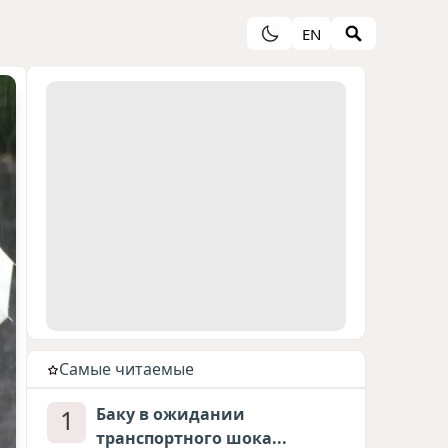
EN
Cамые читаемые
1
Баку в ожидании
транспортного шока...