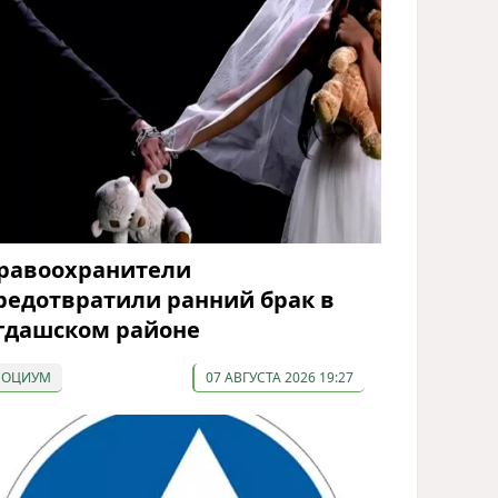
равоохранители
редотвратили ранний брак в
гдашском районе
СОЦИУМ
07 АВГУСТА 2026 19:27