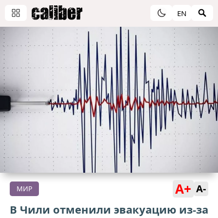
EN
A+
A-
МИР
В Чили отменили эвакуацию из-за