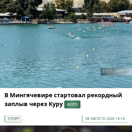
В Мингячевире стартовал рекордный
заплыв через Куру
ФОТО
СПОРТ
08 АВГУСТА 2026 14:14