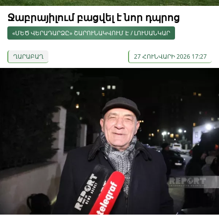
Ջաբրայիլում բացվել է նոր դպրոց
«ՄԵԾ ՎԵՐԱԴԱՐՁԸ» ՇԱՐՈՒՆԱԿՎՈՒՄ Է / ԼՈՒՍԱՆԿԱՐ
ՂԱՐԱԲԱՂ
27 ՀՈՒՆՎԱՐԻ 2026 17:27