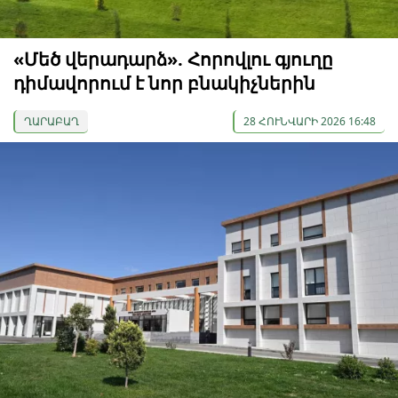
«Մեծ վերադարձ». Հորովլու գյուղը
դիմավորում է նոր բնակիչներին
ՂԱՐԱԲԱՂ
28 ՀՈՒՆՎԱՐԻ 2026 16:48