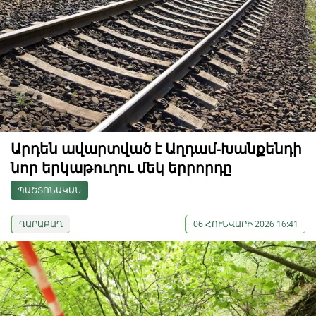
Արդեն ավարտված է Աղդամ-Խանքենդի
նոր երկաթուղու մեկ երրորդը
ՊԱՇՏՈՆԱԿԱՆ
ՂԱՐԱԲԱՂ
06 ՀՈՒՆՎԱՐԻ 2026 16:41