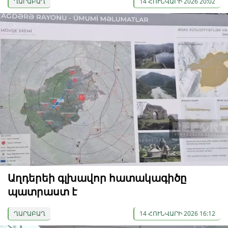
ՂԱՐԱԲԱՂ
14 ՀՈՒՆՎԱՐԻ 2026 20:02
Աղդերեի գլխավոր հատակագիծը
պատրաստ է
ՂԱՐԱԲԱՂ
14 ՀՈՒՆՎԱՐԻ 2026 16:12