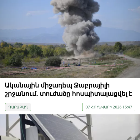
Ականային միջադեպ Ջաբրայիլի
շրջանում. տուժածը հոսպիտալացվել է
ՂԱՐԱԲԱՂ
07 ՀՈՒՆՎԱՐԻ 2026 15:47