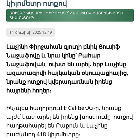
կիլոմետր ոտքով
ԶՈՒՅԳԸ ԿԱՏԱՐԵԼ Է ԻՐ ՈՒԽՏԸ՝ ՀԱՍՆԵԼՈՎ ՀԱՅՐԵՆԻ ՀՈՂ /
ՏԵՍԱՆՅՈՒԹ
14 Հունիսի 2025 12:49
Լաչինի Փիրջահան գյուղի բնիկ Յուսիֆ
Նաջաֆովը և նրա կինը՝ Բահար
Նաջաֆովան, ուխտ են արել. երբ Լաչինը
ազատագրվի հայկական օկուպացիայից,
նրանք ոտքով կվերադառնան իրենց
հայրենի հողեր։
Ինչպես հաղորդում է Caliber.Az-ը, նրանք
այժմ կատարել են իրենց խոստումը՝ ոտքով
հաղթահարել են Բաքուն և Լաչինը
բաժանող 418 կիլոմետրը։