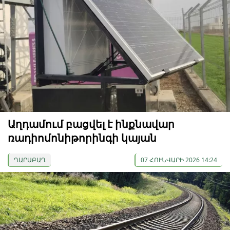
Աղդամում բացվել է ինքնավար
ռադիոմոնիթորինգի կայան
ՂԱՐԱԲԱՂ
07 ՀՈՒՆՎԱՐԻ 2026 14:24