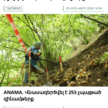
ՂԱՐԱԲԱՂ
20 ՀՈՒՆՎԱՐԻ 2026 16:04
ANAMA. Վնասազերծվել է 253 չպայթած
զինամթերք