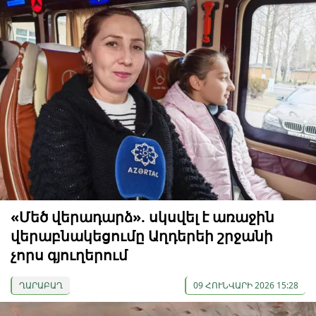
«Մեծ վերադարձ». սկսվել է առաջին
վերաբնակեցումը Աղդերեի շրջանի
չորս գյուղերում
ՂԱՐԱԲԱՂ
09 ՀՈՒՆՎԱՐԻ 2026 15:28