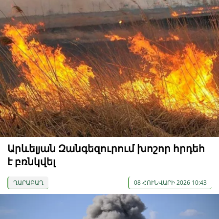
Արևելյան Զանգեզուրում խոշոր հրդեհ
է բռնկվել
ՂԱՐԱԲԱՂ
08 ՀՈՒՆՎԱՐԻ 2026 10:43