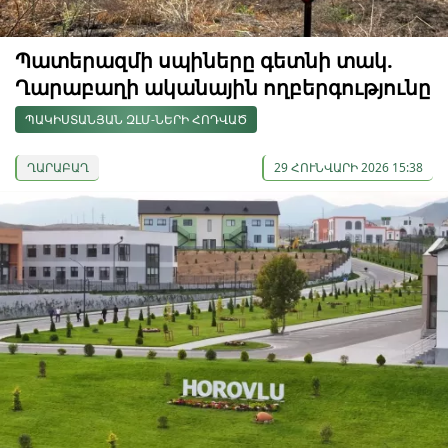
Պատերազմի սպիները գետնի տակ.
Ղարաբաղի ականային ողբերգությունը
ՊԱԿԻՍՏԱՆՅԱՆ ԶԼՄ-ՆԵՐԻ ՀՈԴՎԱԾ
ՂԱՐԱԲԱՂ
29 ՀՈՒՆՎԱՐԻ 2026 15:38