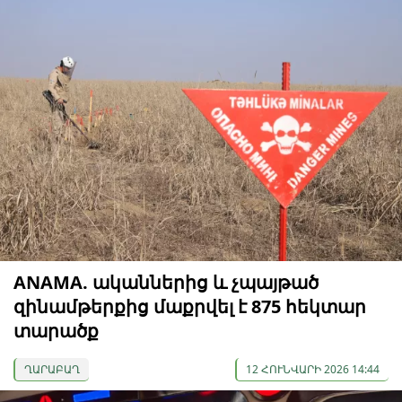
ANAMA. ականներից և չպայթած
զինամթերքից մաքրվել է 875 հեկտար
տարածք
ՂԱՐԱԲԱՂ
12 ՀՈՒՆՎԱՐԻ 2026 14:44