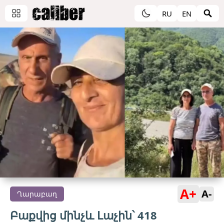
RU
EN
A+
A-
Ղարաբաղ
Բաքվից մինչև Լաչին՝ 418