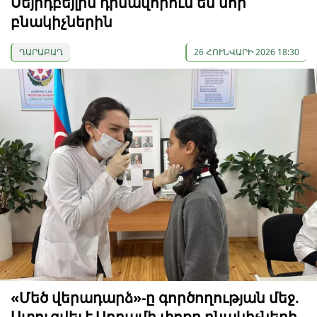
Սեյիդբեյլին դիմավորում են նոր
բնակիչներին
ՂԱՐԱԲԱՂ
26 ՀՈՒՆՎԱՐԻ 2026 18:30
«Մեծ վերադարձ»-ը գործողության մեջ.
Ստուգվել է Աղդամի փոքր բնակիչների