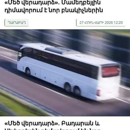
«Մեծ վերադարձ». Մամեդբեյլին
դիմավորում է նոր բնակիչներին
ՂԱՐԱԲԱՂ
27 ՀՈՒՆՎԱՐԻ 2026 12:20
«Մեծ վերադարձ». Բադարան և