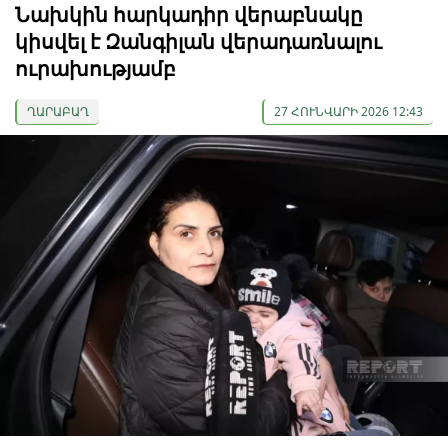
Նախկին հարկադիր վերաբնակը
կիսվել է Զանգիլան վերադառնալու
ուրախությամբ
ՂԱՐԱԲԱՂ
27 ՀՈՒՆՎԱՐԻ 2026 12:43