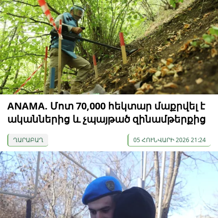
ANAMA. Մոտ 70,000 հեկտար մաքրվել է
ականներից և չպայթած զինամթերքից
ՂԱՐԱԲԱՂ
05 ՀՈՒՆՎԱՐԻ 2026 21:24