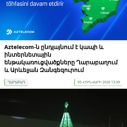
Aztelecom-ն ընդլայնում է կապի և
ինտերնետային
ենթակառուցվածքները Ղարաբաղում
և Արևելյան Զանգեզուրում
ՂԱՐԱԲԱՂ
05 ՀՈՒՆՎԱՐԻ 2026 13:39