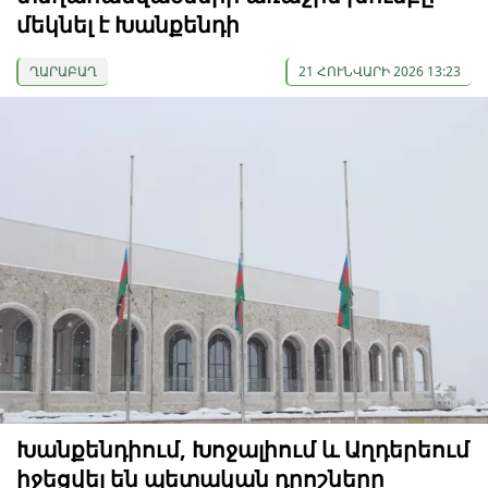
մեկնել է Խանքենդի
ՂԱՐԱԲԱՂ
21 ՀՈՒՆՎԱՐԻ 2026 13:23
Խանքենդիում, Խոջալիում և Աղդերեում
իջեցվել են պետական ​​դրոշները