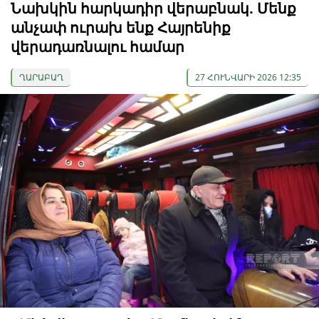
Նախկին հարկադիր վերաբնակ. Մենք
անչափ ուրախ ենք Հայրենիք
վերադառնալու համար
ՂԱՐԱԲԱՂ
27 ՀՈՒՆՎԱՐԻ 2026 12:35