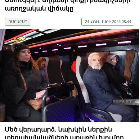
առողջական վիճակը
ՂԱՐԱԲԱՂ
24 ՀՈՒՆՎԱՐԻ 2026 08:44
Մեծ վերադարձ. նախկին ներքին
տեղահանվածների առաջին խումբը