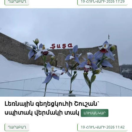
ՂԱՐԱԲԱՂ
19 ՀՈՒՆՎԱՐԻ 2026 17:29
Լեռնային գեղեցկուհի Շուշան`
սպիտակ վերմակի տակ
ԼՈՒՍԱՆԿԱՐ
ՂԱՐԱԲԱՂ
19 ՀՈՒՆՎԱՐԻ 2026 11:42