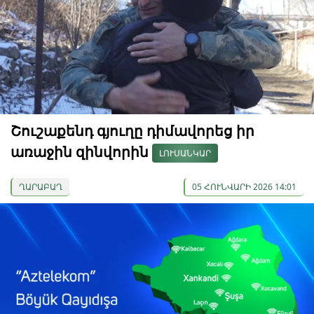
Շուշաքենդ գյուղը դիմավորեց իր
առաջին զինվորին
ԼՈՒՍԱՆԿԱՐ
ՂԱՐԱԲԱՂ
05 ՀՈՒՆՎԱՐԻ 2026 14:01