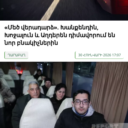
«Մեծ վերադարձ». Խանքենդին,
Խոջալուն և Աղդերեն դիմավորում են
նոր բնակիչներին
ՂԱՐԱԲԱՂ
30 ՀՈՒՆՎԱՐԻ 2026 17:07