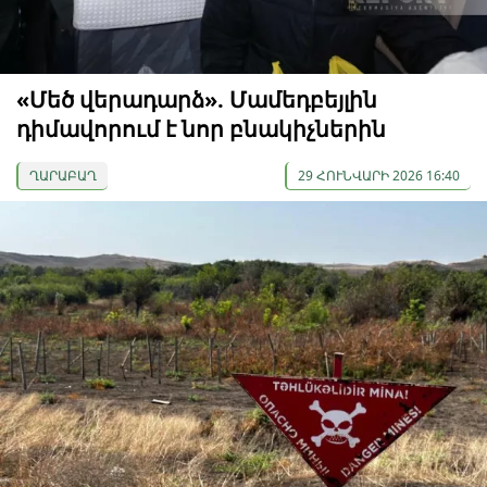
«Մեծ վերադարձ». Մամեդբեյլին
դիմավորում է նոր բնակիչներին
ՂԱՐԱԲԱՂ
29 ՀՈՒՆՎԱՐԻ 2026 16:40