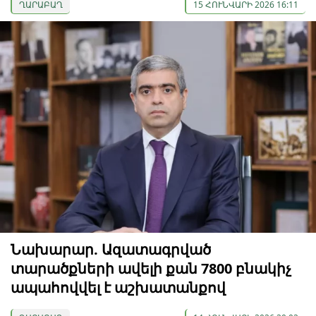
ՂԱՐԱԲԱՂ
15 ՀՈՒՆՎԱՐԻ 2026 16:11
Նախարար. Ազատագրված
տարածքների ավելի քան 7800 բնակիչ
ապահովվել է աշխատանքով