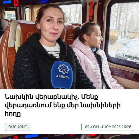
Նախկին վերաբնակիչ. Մենք
վերադառնում ենք մեր նախնիների
հողը
ՂԱՐԱԲԱՂ
09 ՀՈՒՆՎԱՐԻ 2026 16:26