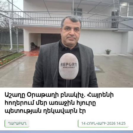
Աշաղը Օրաթաղի բնակիչ. Հայրենի
հողերում մեր առաջին հյուրը
պետության ղեկավարն էր
ՂԱՐԱԲԱՂ
14 ՀՈՒՆՎԱՐԻ 2026 14:25