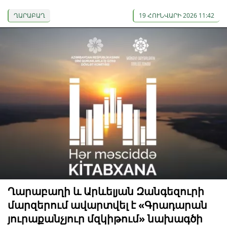
ՂԱՐԱԲԱՂ
19 ՀՈՒՆՎԱՐԻ 2026 11:42
Ղարաբաղի և Արևելյան Զանգեզուրի
մարզերում ավարտվել է «Գրադարան
յուրաքանչյուր մզկիթում» նախագծի