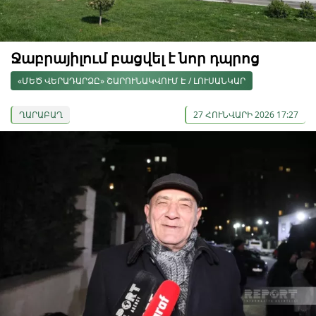
Ջաբրայիլում բացվել է նոր դպրոց
«ՄԵԾ ՎԵՐԱԴԱՐՁԸ» ՇԱՐՈՒՆԱԿՎՈՒՄ Է / ԼՈՒՍԱՆԿԱՐ
ՂԱՐԱԲԱՂ
27 ՀՈՒՆՎԱՐԻ 2026 17:27