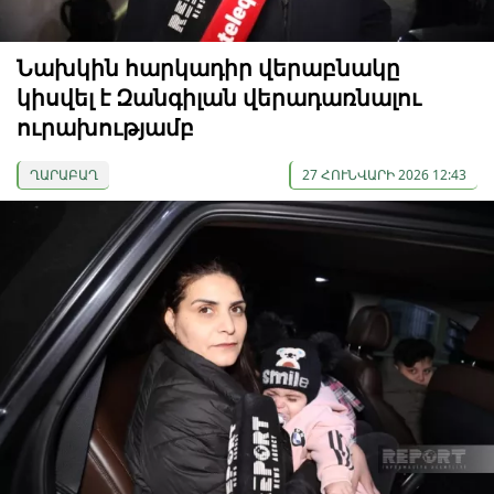
Նախկին հարկադիր վերաբնակը
կիսվել է Զանգիլան վերադառնալու
ուրախությամբ
ՂԱՐԱԲԱՂ
27 ՀՈՒՆՎԱՐԻ 2026 12:43