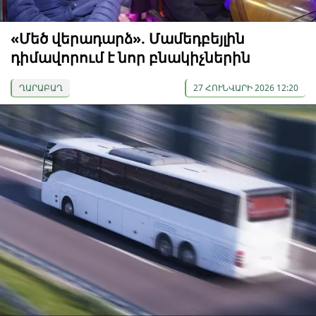
«Մեծ վերադարձ». Մամեդբեյլին
դիմավորում է նոր բնակիչներին
ՂԱՐԱԲԱՂ
27 ՀՈՒՆՎԱՐԻ 2026 12:20