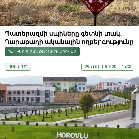
Պատերազմի սպիները գետնի տակ.
Ղարաբաղի ականային ողբերգությունը
ՊԱԿԻՍՏԱՆՅԱՆ ԶԼՄ-ՆԵՐԻ ՀՈԴՎԱԾ
ՂԱՐԱԲԱՂ
29 ՀՈՒՆՎԱՐԻ 2026 15:38