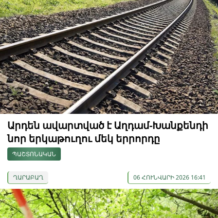
Արդեն ավարտված է Աղդամ-Խանքենդի
նոր երկաթուղու մեկ երրորդը
ՊԱՇՏՈՆԱԿԱՆ
ՂԱՐԱԲԱՂ
06 ՀՈՒՆՎԱՐԻ 2026 16:41