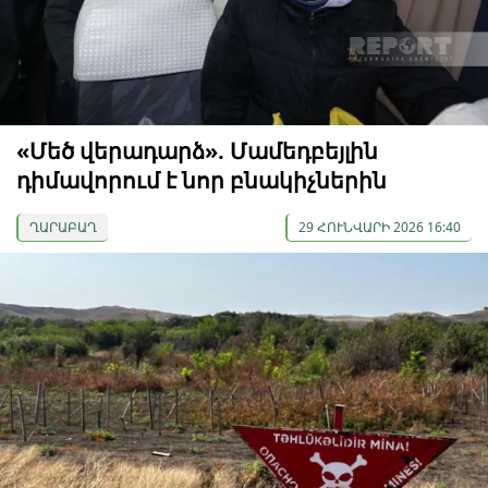
«Մեծ վերադարձ». Մամեդբեյլին
դիմավորում է նոր բնակիչներին
ՂԱՐԱԲԱՂ
29 ՀՈՒՆՎԱՐԻ 2026 16:40