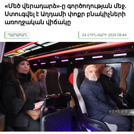
«Մեծ վերադարձ»-ը գործողության մեջ.
Ստուգվել է Աղդամի փոքր բնակիչների
առողջական վիճակը
ՂԱՐԱԲԱՂ
24 ՀՈՒՆՎԱՐԻ 2026 08:44