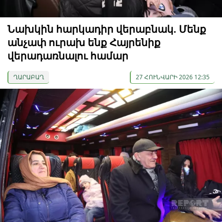
Նախկին հարկադիր վերաբնակ. Մենք
անչափ ուրախ ենք Հայրենիք
վերադառնալու համար
ՂԱՐԱԲԱՂ
27 ՀՈՒՆՎԱՐԻ 2026 12:35