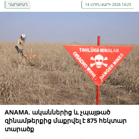
ՂԱՐԱԲԱՂ
14 ՀՈՒՆՎԱՐԻ 2026 14:25
ANAMA. ականներից և չպայթած
զինամթերքից մաքրվել է 875 հեկտար
տարածք