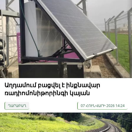
Աղդամում բացվել է ինքնավար
ռադիոմոնիթորինգի կայան
ՂԱՐԱԲԱՂ
07 ՀՈՒՆՎԱՐԻ 2026 14:24