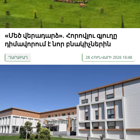
«Մեծ վերադարձ». Հորովլու գյուղը
դիմավորում է նոր բնակիչներին
ՂԱՐԱԲԱՂ
28 ՀՈՒՆՎԱՐԻ 2026 16:48