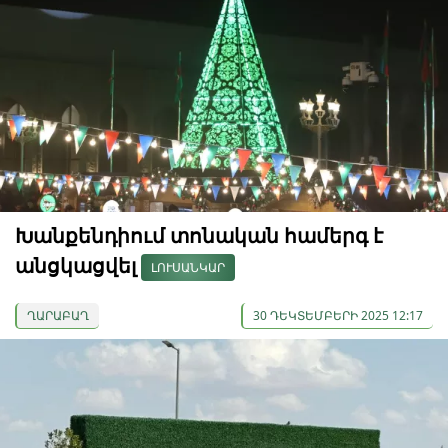
Խանքենդիում տոնական համերգ է
անցկացվել
ԼՈՒՍԱՆԿԱՐ
ՂԱՐԱԲԱՂ
30 ԴԵԿՏԵՄԲԵՐԻ 2025 12:17