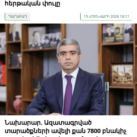
հերթական փուլը
ՂԱՐԱԲԱՂ
15 ՀՈՒՆՎԱՐԻ 2026 16:11
Նախարար. Ազատագրված
տարածքների ավելի քան 7800 բնակիչ