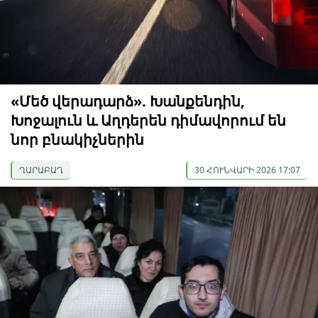
«Մեծ վերադարձ». Խանքենդին,
Խոջալուն և Աղդերեն դիմավորում են
նոր բնակիչներին
ՂԱՐԱԲԱՂ
30 ՀՈՒՆՎԱՐԻ 2026 17:07