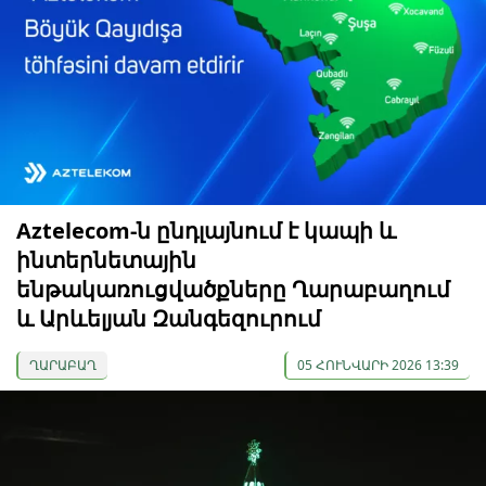
Aztelecom-ն ընդլայնում է կապի և
ինտերնետային
ենթակառուցվածքները Ղարաբաղում
և Արևելյան Զանգեզուրում
ՂԱՐԱԲԱՂ
05 ՀՈՒՆՎԱՐԻ 2026 13:39