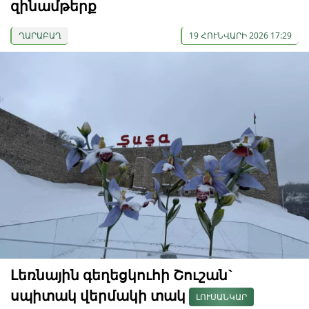
զինամթերք
ՂԱՐԱԲԱՂ
19 ՀՈՒՆՎԱՐԻ 2026 17:29
Լեռնային գեղեցկուհի Շուշան`
սպիտակ վերմակի տակ
ԼՈՒՍԱՆԿԱՐ