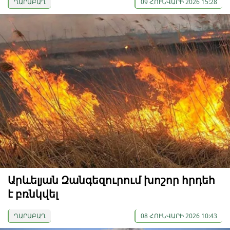
ՂԱՐԱԲԱՂ
09 ՀՈՒՆՎԱՐԻ 2026 15:28
Արևելյան Զանգեզուրում խոշոր հրդեհ
է բռնկվել
ՂԱՐԱԲԱՂ
08 ՀՈՒՆՎԱՐԻ 2026 10:43