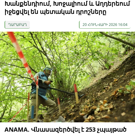
Խանքենդիում, Խոջալիում և Աղդերեում
իջեցվել են պետական ​​դրոշները
ՂԱՐԱԲԱՂ
20 ՀՈՒՆՎԱՐԻ 2026 16:04
ANAMA. Վնասազերծվել է 253 չպայթած