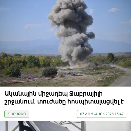
Ականային միջադեպ Ջաբրայիլի
շրջանում. տուժածը հոսպիտալացվել է
ՂԱՐԱԲԱՂ
07 ՀՈՒՆՎԱՐԻ 2026 15:47