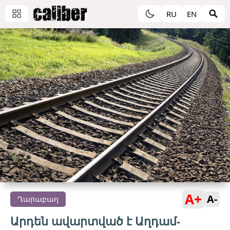
RU
EN
A+
A-
Ղարաբաղ
Արդեն ավարտված է Աղդամ-