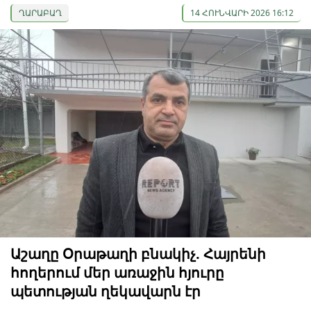
ՂԱՐԱԲԱՂ
14 ՀՈՒՆՎԱՐԻ 2026 16:12
Աշաղը Օրաթաղի բնակիչ. Հայրենի
հողերում մեր առաջին հյուրը
պետության ղեկավարն էր