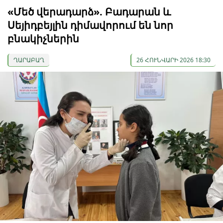
«Մեծ վերադարձ». Բադարան և
Սեյիդբեյլին դիմավորում են նոր
բնակիչներին
ՂԱՐԱԲԱՂ
26 ՀՈՒՆՎԱՐԻ 2026 18:30