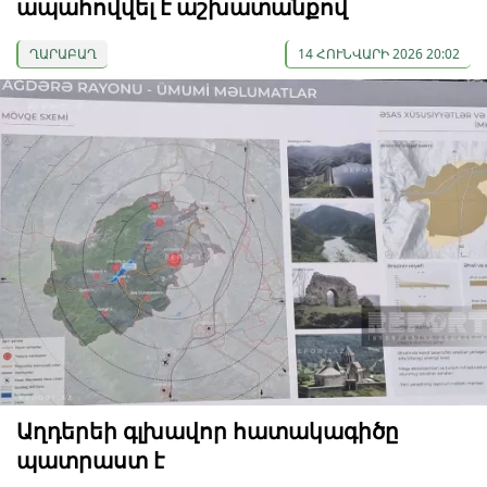
ապահովվել է աշխատանքով
ՂԱՐԱԲԱՂ
14 ՀՈՒՆՎԱՐԻ 2026 20:02
Աղդերեի գլխավոր հատակագիծը
պատրաստ է