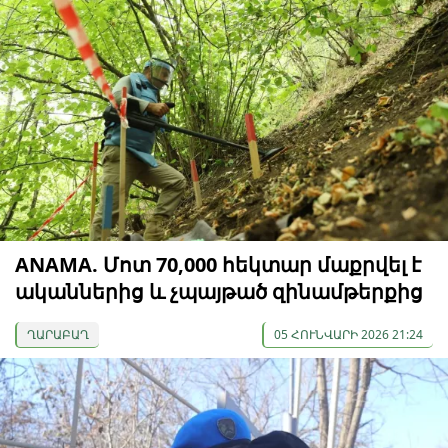
ANAMA. Մոտ 70,000 հեկտար մաքրվել է
ականներից և չպայթած զինամթերքից
ՂԱՐԱԲԱՂ
05 ՀՈՒՆՎԱՐԻ 2026 21:24