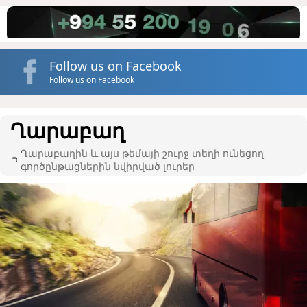
Follow us on Facebook
Follow us on Facebook
Ղարաբաղ
Ղարաբաղին և այս թեմայի շուրջ տեղի ունեցող
գործընթացներին նվիրված լուրեր