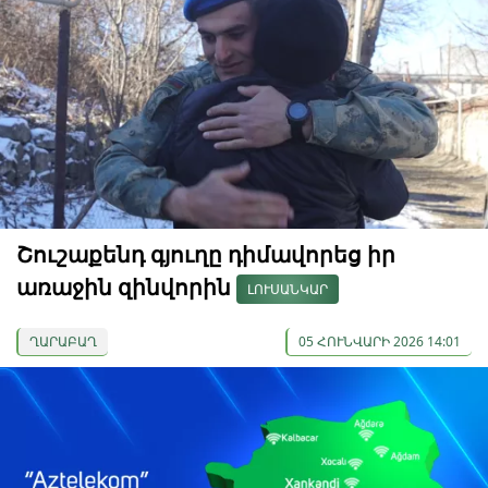
Շուշաքենդ գյուղը դիմավորեց իր
առաջին զինվորին
ԼՈՒՍԱՆԿԱՐ
ՂԱՐԱԲԱՂ
05 ՀՈՒՆՎԱՐԻ 2026 14:01