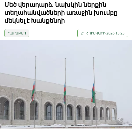
Մեծ վերադարձ. նախկին ներքին
տեղահանվածների առաջին խումբը
մեկնել է Խանքենդի
ՂԱՐԱԲԱՂ
21 ՀՈՒՆՎԱՐԻ 2026 13:23