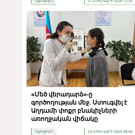
ՂԱՐԱԲԱՂ
27 ՀՈՒՆՎԱՐԻ 2026 12:35
«Մեծ վերադարձ»-ը
գործողության մեջ. Ստուգվել է
Աղդամի փոքր բնակիչների
առողջական վիճակը
ՂԱՐԱԲԱՂ
24 ՀՈՒՆՎԱՐԻ 2026 08:44