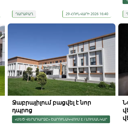
Պ
ՂԱՐԱԲԱՂ
29 ՀՈՒՆՎԱՐԻ 2026 16:40
Ջաբրայիլում բացվել է նոր
Ն
դպրոց
վ
վ
«ՄԵԾ ՎԵՐԱԴԱՐՁԸ» ՇԱՐՈՒՆԱԿՎՈՒՄ Է / ԼՈՒՍԱՆԿԱՐ