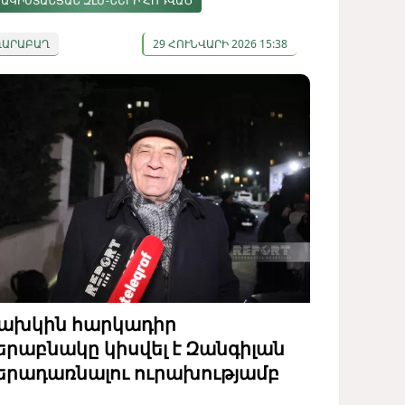
ԱԿԻՍՏԱՆՅԱՆ ԶԼՄ-ՆԵՐԻ ՀՈԴՎԱԾ
ՂԱՐԱԲԱՂ
29 ՀՈՒՆՎԱՐԻ 2026 15:38
ախկին հարկադիր
երաբնակը կիսվել է Զանգիլան
երադառնալու ուրախությամբ