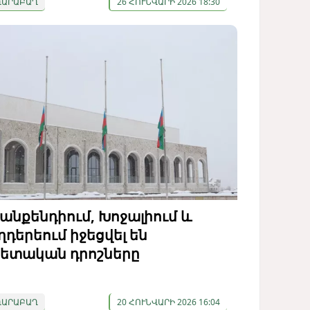
ՂԱՐԱԲԱՂ
26 ՀՈՒՆՎԱՐԻ 2026 18:30
անքենդիում, Խոջալիում և
ղդերեում իջեցվել են
ետական ​​դրոշները
ՂԱՐԱԲԱՂ
20 ՀՈՒՆՎԱՐԻ 2026 16:04