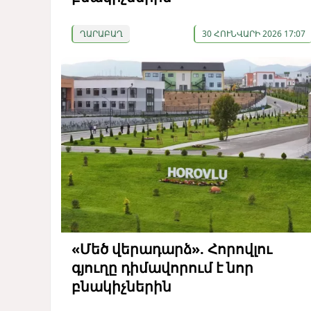
ՂԱՐԱԲԱՂ
30 ՀՈՒՆՎԱՐԻ 2026 17:07
«Մեծ վերադարձ». Հորովլու
գյուղը դիմավորում է նոր
բնակիչներին