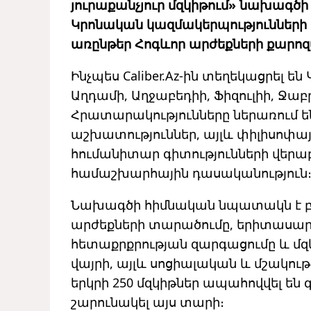
յուրաքանչյուր մզկիթում» նախագծի
Կրոնական կազմակերպություններ
առընթեր Հոգևոր արժեքների քարոզ
Ինչպես Caliber.Az-ին տեղեկացրել են
Աղդամի, Աղջաբեդիի, Ֆիզուլիի, Ջաբ
Հրատարակությունները ներառում են
աշխատություններ, այլև փիլիսոփա
հումանիտար գիտությունների վերա
համաշխարհային դասականություն
Նախագծի հիմնական նպատակն է բն
արժեքների տարածումը, երիտասար
հետաքրքրության զարգացումը և մզ
վայրի, այլև սոցիալական և մշակութ
երկրի 250 մզկիթներ ապահովվել ե
շարունակել այս տարի։