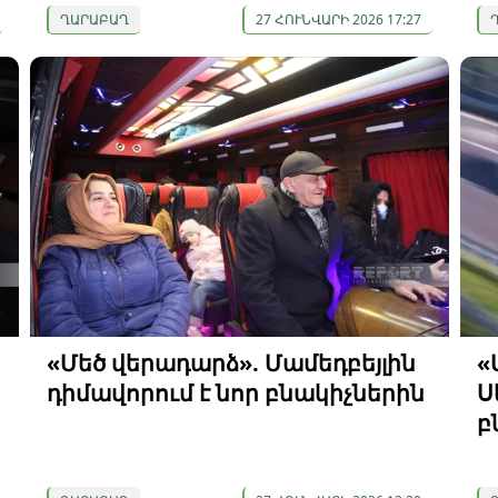
ՂԱՐԱԲԱՂ
27 ՀՈՒՆՎԱՐԻ 2026 17:27
«Մեծ վերադարձ». Մամեդբեյլին
«
դիմավորում է նոր բնակիչներին
Ս
բ