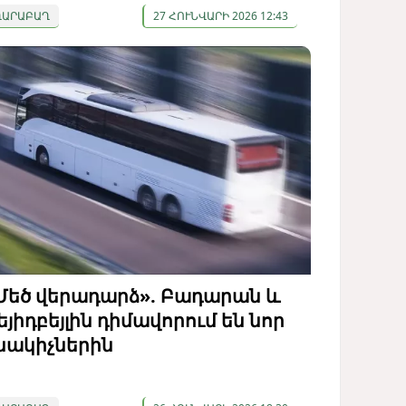
ՂԱՐԱԲԱՂ
27 ՀՈՒՆՎԱՐԻ 2026 12:43
Մեծ վերադարձ». Բադարան և
եյիդբեյլին դիմավորում են նոր
նակիչներին