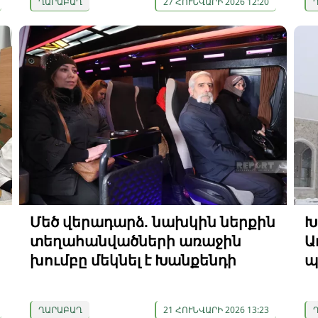
ՂԱՐԱԲԱՂ
27 ՀՈՒՆՎԱՐԻ 2026 12:20
Մեծ վերադարձ. նախկին ներքին
Խ
տեղահանվածների առաջին
Ա
խումբը մեկնել է Խանքենդի
պ
ՂԱՐԱԲԱՂ
21 ՀՈՒՆՎԱՐԻ 2026 13:23