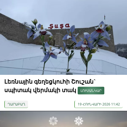
Լեռնային գեղեցկուհի Շուշան`
սպիտակ վերմակի տակ
ԼՈՒՍԱՆԿԱՐ
ՂԱՐԱԲԱՂ
19 ՀՈՒՆՎԱՐԻ 2026 11:42