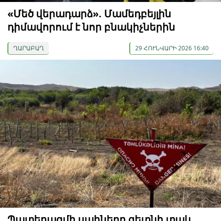
«Մեծ վերադարձ». Մամեդբեյլին
դիմավորում է նոր բնակիչներին
ՂԱՐԱԲԱՂ
29 ՀՈՒՆՎԱՐԻ 2026 16:40
Պատերազմի սպիները գետնի տակ.