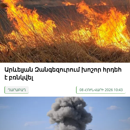
Արևելյան Զանգեզուրում խոշոր հրդեհ
է բռնկվել
ՂԱՐԱԲԱՂ
08 ՀՈՒՆՎԱՐԻ 2026 10:43