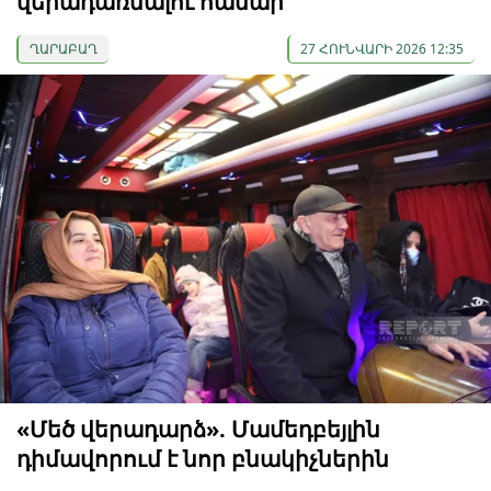
վերադառնալու համար
ՂԱՐԱԲԱՂ
27 ՀՈՒՆՎԱՐԻ 2026 12:35
«Մեծ վերադարձ». Մամեդբեյլին
դիմավորում է նոր բնակիչներին