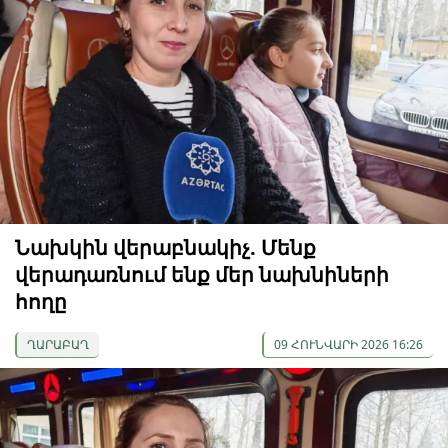
Նախկին վերաբնակիչ. Մենք
վերադառնում ենք մեր նախնիների
հողը
ՂԱՐԱԲԱՂ
09 ՀՈՒՆՎԱՐԻ 2026 16:26