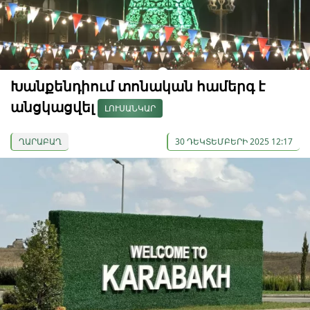
Խանքենդիում տոնական համերգ է
անցկացվել
ԼՈՒՍԱՆԿԱՐ
ՂԱՐԱԲԱՂ
30 ԴԵԿՏԵՄԲԵՐԻ 2025 12:17