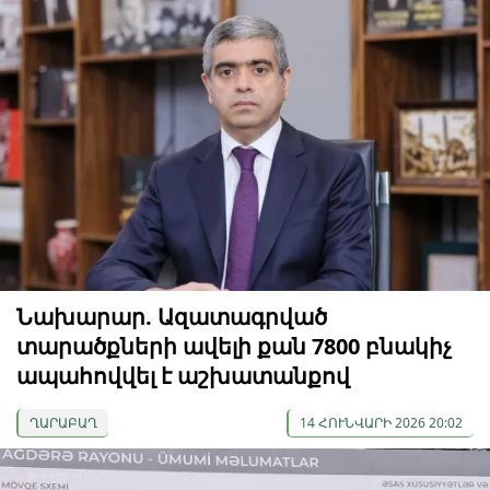
Նախարար. Ազատագրված
տարածքների ավելի քան 7800 բնակիչ
ապահովվել է աշխատանքով
ՂԱՐԱԲԱՂ
14 ՀՈՒՆՎԱՐԻ 2026 20:02