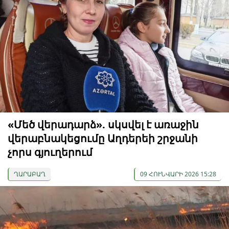
«Մեծ վերադարձ». սկսվել է առաջին
վերաբնակեցումը Աղդերեի շրջանի
չորս գյուղերում
ՂԱՐԱԲԱՂ
09 ՀՈՒՆՎԱՐԻ 2026 15:28