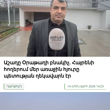
Աշաղը Օրաթաղի բնակիչ. Հայրենի
հողերում մեր առաջին հյուրը
պետության ղեկավարն էր
ՂԱՐԱԲԱՂ
14 ՀՈՒՆՎԱՐԻ 2026 14:25