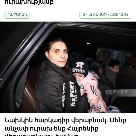
ուրախությամբ
ՂԱՐԱԲԱՂ
27 ՀՈՒՆՎԱՐԻ 2026 12:43
Նախկին հարկադիր վերաբնակ. Մենք
անչափ ուրախ ենք Հայրենիք