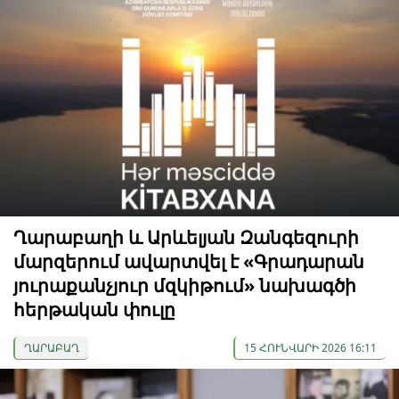
Ղարաբաղի և Արևելյան Զանգեզուրի
մարզերում ավարտվել է «Գրադարան
յուրաքանչյուր մզկիթում» նախագծի
հերթական փուլը
ՂԱՐԱԲԱՂ
15 ՀՈՒՆՎԱՐԻ 2026 16:11