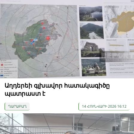
Աղդերեի գլխավոր հատակագիծը
պատրաստ է
ՂԱՐԱԲԱՂ
14 ՀՈՒՆՎԱՐԻ 2026 16:12