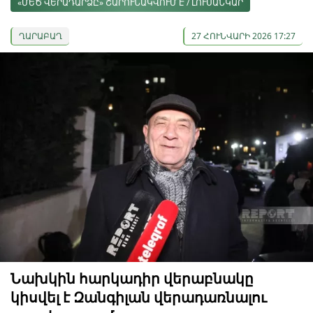
«ՄԵԾ ՎԵՐԱԴԱՐՁԸ» ՇԱՐՈՒՆԱԿՎՈՒՄ Է / ԼՈՒՍԱՆԿԱՐ
ՂԱՐԱԲԱՂ
27 ՀՈՒՆՎԱՐԻ 2026 17:27
Նախկին հարկադիր վերաբնակը
կիսվել է Զանգիլան վերադառնալու