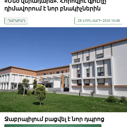
«Մեծ վերադարձ». Հորովլու գյուղը
դիմավորում է նոր բնակիչներին
ՂԱՐԱԲԱՂ
28 ՀՈՒՆՎԱՐԻ 2026 16:48
Ջաբրայիլում բացվել է նոր դպրոց