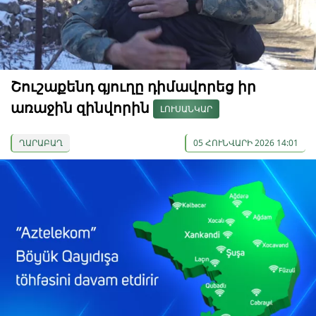
Շուշաքենդ գյուղը դիմավորեց իր
առաջին զինվորին
ԼՈՒՍԱՆԿԱՐ
ՂԱՐԱԲԱՂ
05 ՀՈՒՆՎԱՐԻ 2026 14:01