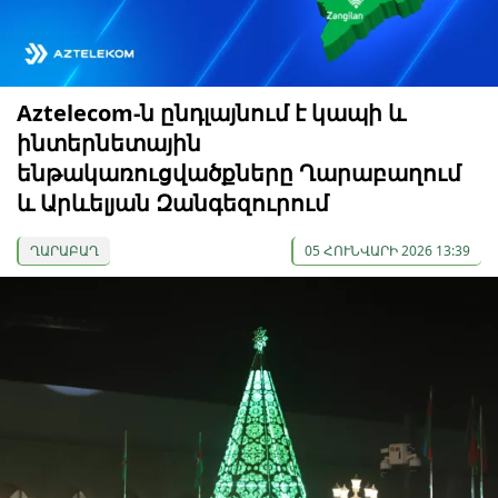
Aztelecom-ն ընդլայնում է կապի և
ինտերնետային
ենթակառուցվածքները Ղարաբաղում
և Արևելյան Զանգեզուրում
ՂԱՐԱԲԱՂ
05 ՀՈՒՆՎԱՐԻ 2026 13:39