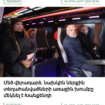
ՂԱՐԱԲԱՂ
24 ՀՈՒՆՎԱՐԻ 2026 08:44
Մեծ վերադարձ. նախկին ներքին
տեղահանվածների առաջին խումբը
մեկնել է Խանքենդի