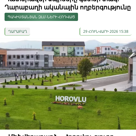
Ղարաբաղի ականային ողբերգությունը
ՊԱԿԻՍՏԱՆՅԱՆ ԶԼՄ-ՆԵՐԻ ՀՈԴՎԱԾ
ՂԱՐԱԲԱՂ
29 ՀՈՒՆՎԱՐԻ 2026 15:38