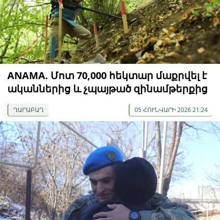
ANAMA. Մոտ 70,000 հեկտար մաքրվել է
ականներից և չպայթած զինամթերքից
ՂԱՐԱԲԱՂ
05 ՀՈՒՆՎԱՐԻ 2026 21:24