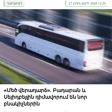
ՂԱՐԱԲԱՂ
27 ՀՈՒՆՎԱՐԻ 2026 12:20
«Մեծ վերադարձ». Բադարան և
Սեյիդբեյլին դիմավորում են նոր
բնակիչներին