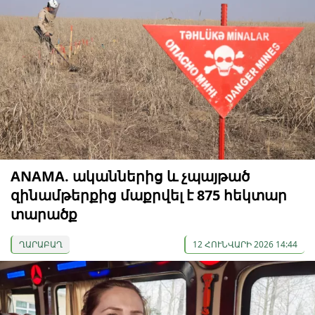
ANAMA. ականներից և չպայթած
զինամթերքից մաքրվել է 875 հեկտար
տարածք
ՂԱՐԱԲԱՂ
12 ՀՈՒՆՎԱՐԻ 2026 14:44