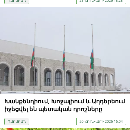
ՂԱՐԱԲԱՂ
21 ՀՈՒՆՎԱՐԻ 2026 13:23
Խանքենդիում, Խոջալիում և Աղդերեում
իջեցվել են պետական ​​դրոշները
ՂԱՐԱԲԱՂ
20 ՀՈՒՆՎԱՐԻ 2026 16:04