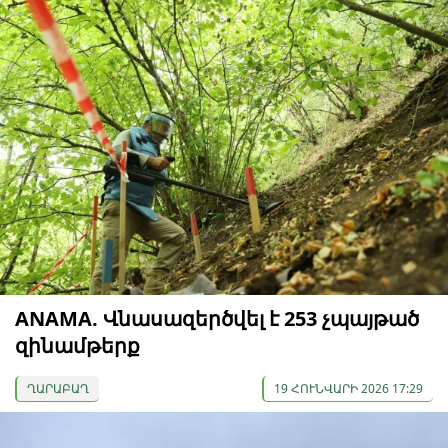
ANAMA. Վնասազերծվել է 253 չպայթած
զինամթերք
ՂԱՐԱԲԱՂ
19 ՀՈՒՆՎԱՐԻ 2026 17:29