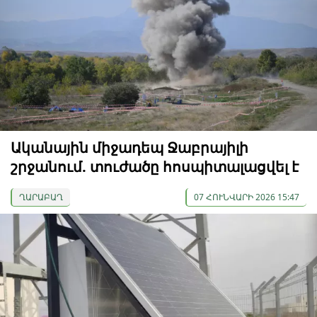
Ականային միջադեպ Ջաբրայիլի
շրջանում. տուժածը հոսպիտալացվել է
ՂԱՐԱԲԱՂ
07 ՀՈՒՆՎԱՐԻ 2026 15:47