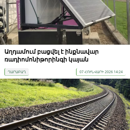
Աղդամում բացվել է ինքնավար
ռադիոմոնիթորինգի կայան
ՂԱՐԱԲԱՂ
07 ՀՈՒՆՎԱՐԻ 2026 14:24