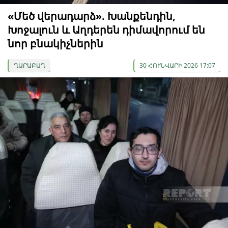
«Մեծ վերադարձ». Խանքենդին,
Խոջալուն և Աղդերեն դիմավորում են
նոր բնակիչներին
ՂԱՐԱԲԱՂ
30 ՀՈՒՆՎԱՐԻ 2026 17:07