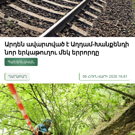
Արդեն ավարտված է Աղդամ-Խանքենդի
նոր երկաթուղու մեկ երրորդը
ՊԱՇՏՈՆԱԿԱՆ
ՂԱՐԱԲԱՂ
06 ՀՈՒՆՎԱՐԻ 2026 16:41