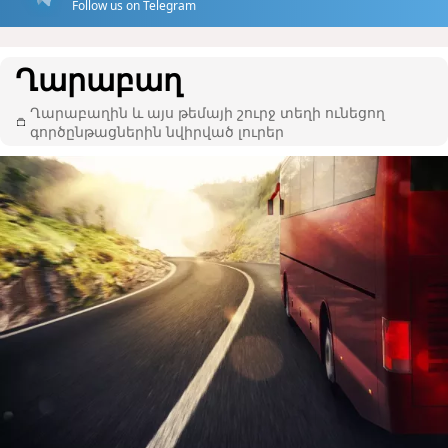
Follow us on Telegram
Ղարաբաղ
Ղարաբաղին և այս թեմայի շուրջ տեղի ունեցող
գործընթացներին նվիրված լուրեր