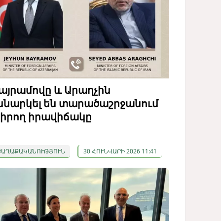
այրամովը և Արաղչին
ննարկել են տարածաշրջանում
իրող իրավիճակը
ՔԱՂԱՔԱԿԱՆՈՒԹՅՈՒՆ
30 ՀՈՒՆՎԱՐԻ 2026 11:41