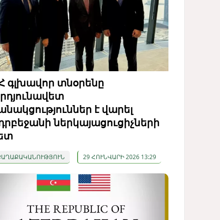
Հ գլխավոր տնօրենը
րդյունավետ
անակցություններ է վարել
դրբեջանի ներկայացուցիչների
ետ
ՔԱՂԱՔԱԿԱՆՈՒԹՅՈՒՆ
29 ՀՈՒՆՎԱՐԻ 2026 13:29