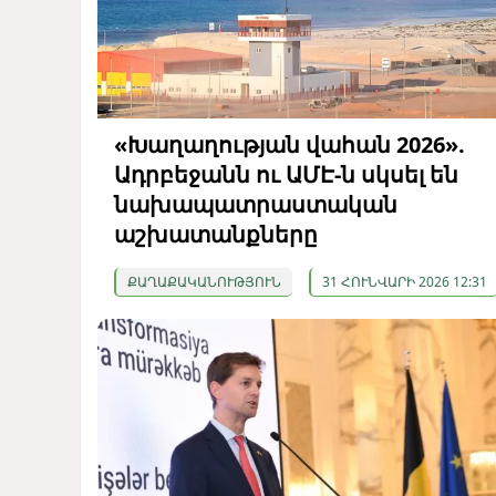
«Խաղաղության վահան 2026».
Ադրբեջանն ու ԱՄԷ-ն սկսել են
նախապատրաստական ​​
աշխատանքները
ՔԱՂԱՔԱԿԱՆՈՒԹՅՈՒՆ
31 ՀՈՒՆՎԱՐԻ 2026 12:31