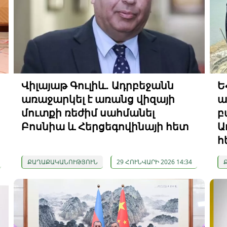
Վիլայաթ Գուլիև. Ադրբեջանն
Ե
առաջարկել է առանց վիզայի
ա
մուտքի ռեժիմ սահմանել
բ
Բոսնիա և Հերցեգովինայի հետ
Ա
հ
ՔԱՂԱՔԱԿԱՆՈՒԹՅՈՒՆ
29 ՀՈՒՆՎԱՐԻ 2026 14:34