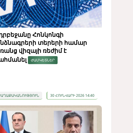
դրբեջանը Հոնկոնգի
նձնագրերի տերերի համար
ռանց վիզայի ռեժիմ է
ահմանել
ԺԱՄԿԵՏՆԵՐ
ՔԱՂԱՔԱԿԱՆՈՒԹՅՈՒՆ
30 ՀՈՒՆՎԱՐԻ 2026 14:40