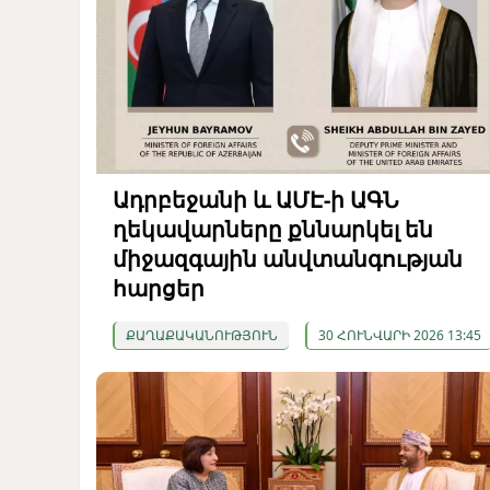
Ադրբեջանի և ԱՄԷ-ի ԱԳՆ
ղեկավարները քննարկել են
միջազգային անվտանգության
հարցեր
ՔԱՂԱՔԱԿԱՆՈՒԹՅՈՒՆ
30 ՀՈՒՆՎԱՐԻ 2026 13:45