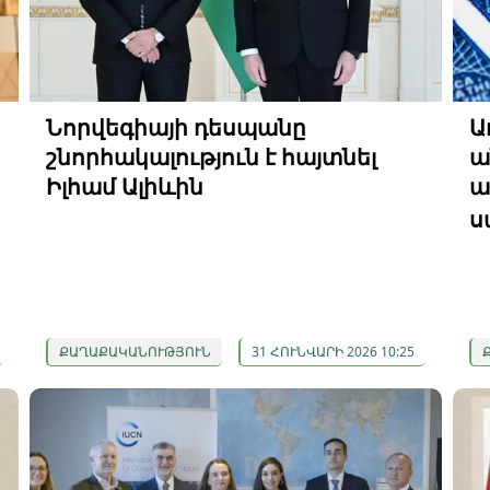
Նորվեգիայի դեսպանը
Ա
շնորհակալություն է հայտնել
ա
Իլհամ Ալիևին
ա
ս
ՔԱՂԱՔԱԿԱՆՈՒԹՅՈՒՆ
31 ՀՈՒՆՎԱՐԻ 2026 10:25