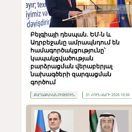
Բելգիայի դեսպան. ԵՄ-ն և
Ադրբեջանը ամրապնդում են
համագործակցությունը՝
կապակցվածության
բարձրացման վերաբերյալ
նախագծերի զարգացման
գործում
ՔԱՂԱՔԱԿԱՆՈՒԹՅՈՒՆ
31 ՀՈՒՆՎԱՐԻ 2026 10:36