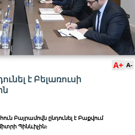
A+
A-
ունել է Բելառուսի
ին
ւն Բայրամովն ընդունել է Բաքվում
իտրի Պինևիչին։