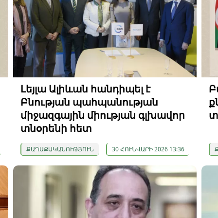
Լեյլա Ալիևան հանդիպել է
Բ
Բնության պահպանության
ք
միջազգային միության գլխավոր
տ
տնօրենի հետ
ՔԱՂԱՔԱԿԱՆՈՒԹՅՈՒՆ
30 ՀՈՒՆՎԱՐԻ 2026 13:36