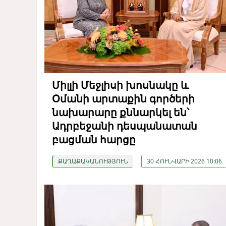
Միլլի Մեջլիսի խոսնակը և
Օմանի արտաքին գործերի
նախարարը քննարկել են՝
Ադրբեջանի դեսպանատան
բացման հարցը
ՔԱՂԱՔԱԿԱՆՈՒԹՅՈՒՆ
30 ՀՈՒՆՎԱՐԻ 2026 10:06