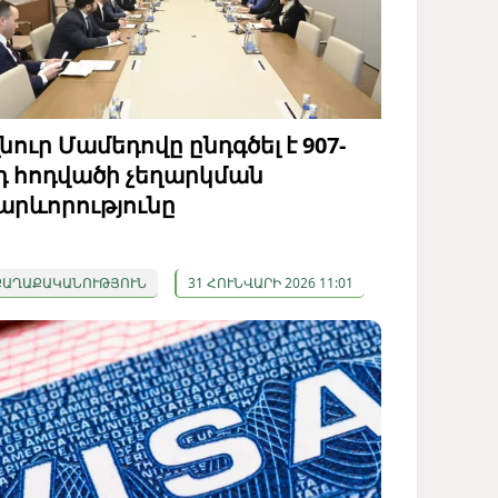
լնուր Մամեդովը ընդգծել է 907-
դ հոդվածի չեղարկման
արևորությունը
ՔԱՂԱՔԱԿԱՆՈՒԹՅՈՒՆ
31 ՀՈՒՆՎԱՐԻ 2026 11:01