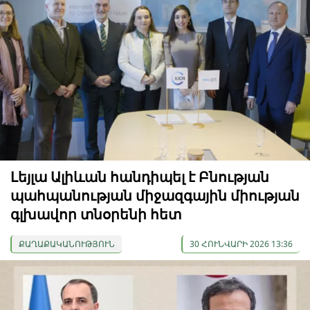
Լեյլա Ալիևան հանդիպել է Բնության
պահպանության միջազգային միության
գլխավոր տնօրենի հետ
ՔԱՂԱՔԱԿԱՆՈՒԹՅՈՒՆ
30 ՀՈՒՆՎԱՐԻ 2026 13:36