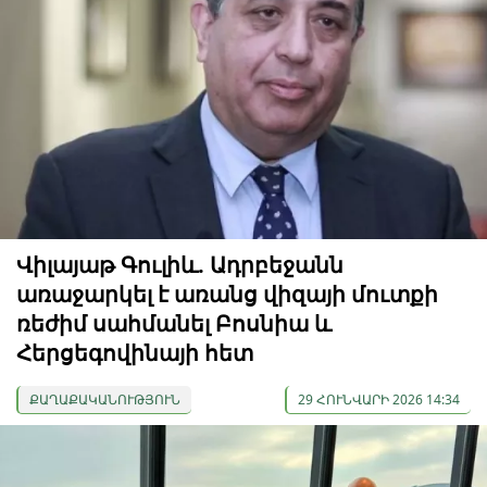
Վիլայաթ Գուլիև. Ադրբեջանն
առաջարկել է առանց վիզայի մուտքի
ռեժիմ սահմանել Բոսնիա և
Հերցեգովինայի հետ
ՔԱՂԱՔԱԿԱՆՈՒԹՅՈՒՆ
29 ՀՈՒՆՎԱՐԻ 2026 14:34