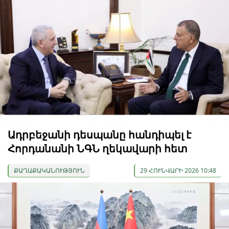
Ադրբեջանի դեսպանը հանդիպել է
Հորդանանի ՆԳՆ ղեկավարի հետ
ՔԱՂԱՔԱԿԱՆՈՒԹՅՈՒՆ
29 ՀՈՒՆՎԱՐԻ 2026 10:48