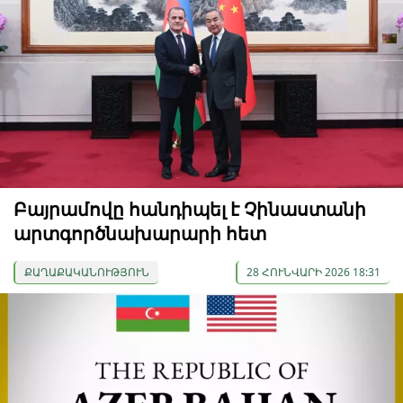
Բայրամովը հանդիպել է Չինաստանի
արտգործնախարարի հետ
ՔԱՂԱՔԱԿԱՆՈՒԹՅՈՒՆ
28 ՀՈՒՆՎԱՐԻ 2026 18:31