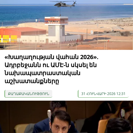
«Խաղաղության վահան 2026».
Ադրբեջանն ու ԱՄԷ-ն սկսել են
նախապատրաստական ​​
աշխատանքները
ՔԱՂԱՔԱԿԱՆՈՒԹՅՈՒՆ
31 ՀՈՒՆՎԱՐԻ 2026 12:31