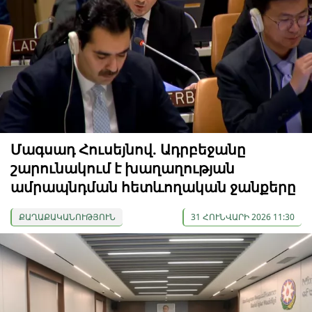
Մագսադ Հուսեյնով. Ադրբեջանը
շարունակում է խաղաղության
ամրապնդման հետևողական ջանքերը
ՔԱՂԱՔԱԿԱՆՈՒԹՅՈՒՆ
31 ՀՈՒՆՎԱՐԻ 2026 11:30