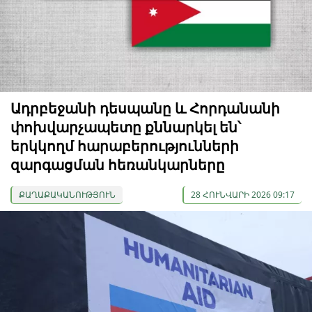
Ադրբեջանի դեսպանը և Հորդանանի
փոխվարչապետը քննարկել են՝
երկկողմ հարաբերությունների
զարգացման հեռանկարները
ՔԱՂԱՔԱԿԱՆՈՒԹՅՈՒՆ
28 ՀՈՒՆՎԱՐԻ 2026 09:17