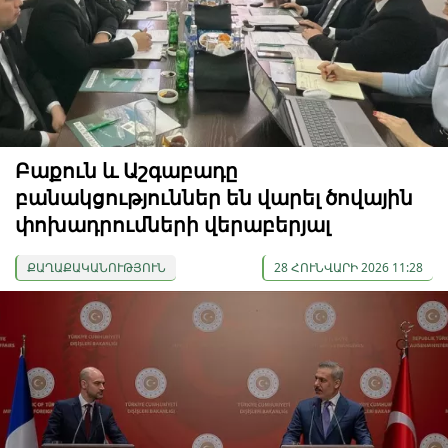
Բաքուն և Աշգաբադը
բանակցություններ են վարել ծովային
փոխադրումների վերաբերյալ
ՔԱՂԱՔԱԿԱՆՈՒԹՅՈՒՆ
28 ՀՈՒՆՎԱՐԻ 2026 11:28