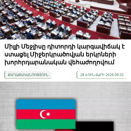
Միլլի Մեջլիսը դիտորդի կարգավիճակ է
ստացել Միջերկրածովյան երկրների
խորհրդարանական վեհաժողովում
ՔԱՂԱՔԱԿԱՆՈՒԹՅՈՒՆ
28 ՀՈՒՆՎԱՐԻ 2026 09:32