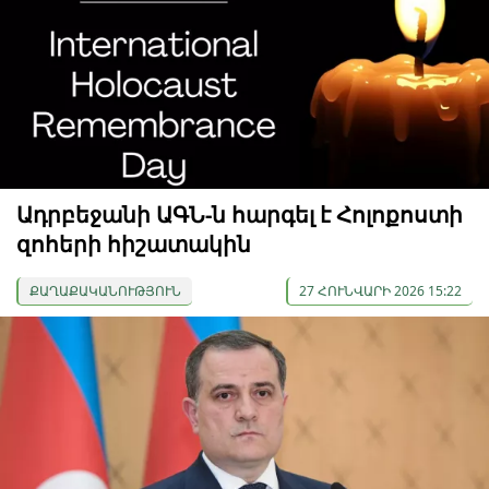
Ադրբեջանի ԱԳՆ-ն հարգել է Հոլոքոստի
զոհերի հիշատակին
ՔԱՂԱՔԱԿԱՆՈՒԹՅՈՒՆ
27 ՀՈՒՆՎԱՐԻ 2026 15:22