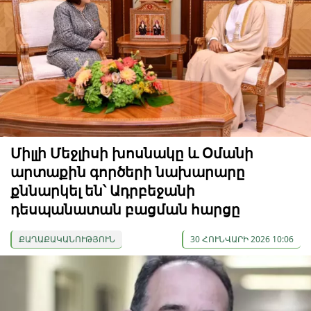
Միլլի Մեջլիսի խոսնակը և Օմանի
արտաքին գործերի նախարարը
քննարկել են՝ Ադրբեջանի
դեսպանատան բացման հարցը
ՔԱՂԱՔԱԿԱՆՈՒԹՅՈՒՆ
30 ՀՈՒՆՎԱՐԻ 2026 10:06