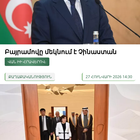
Բայրամովը մեկնում է Չինաստան
ՎԱՆ ԻԻ ՀՐԱՎԵՐՈՎ։
ՔԱՂԱՔԱԿԱՆՈՒԹՅՈՒՆ
27 ՀՈՒՆՎԱՐԻ 2026 14:30