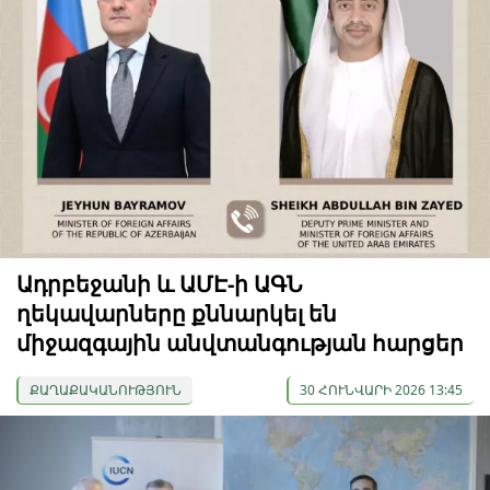
Ադրբեջանի և ԱՄԷ-ի ԱԳՆ
ղեկավարները քննարկել են
միջազգային անվտանգության հարցեր
ՔԱՂԱՔԱԿԱՆՈՒԹՅՈՒՆ
30 ՀՈՒՆՎԱՐԻ 2026 13:45