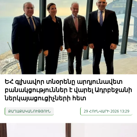
ԵՀ գլխավոր տնօրենը արդյունավետ
բանակցություններ է վարել Ադրբեջանի
ներկայացուցիչների հետ
ՔԱՂԱՔԱԿԱՆՈՒԹՅՈՒՆ
29 ՀՈՒՆՎԱՐԻ 2026 13:29