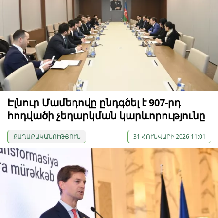
Էլնուր Մամեդովը ընդգծել է 907-րդ
հոդվածի չեղարկման կարևորությունը
ՔԱՂԱՔԱԿԱՆՈՒԹՅՈՒՆ
31 ՀՈՒՆՎԱՐԻ 2026 11:01