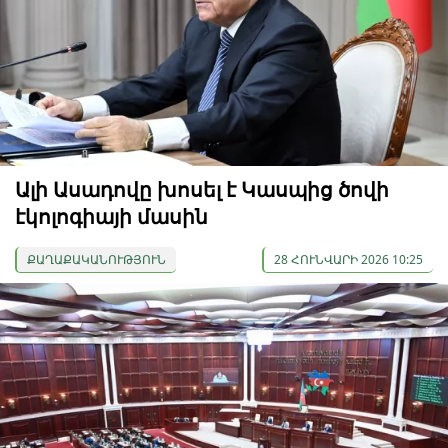
Ալի Ասադովը խոսել է Կասպից ծովի
էկոլոգիայի մասին
ՔԱՂԱՔԱԿԱՆՈՒԹՅՈՒՆ
28 ՀՈՒՆՎԱՐԻ 2026 10:25