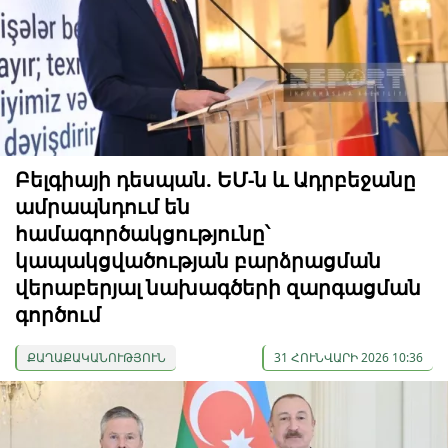
Բելգիայի դեսպան. ԵՄ-ն և Ադրբեջանը
ամրապնդում են
համագործակցությունը՝
կապակցվածության բարձրացման
վերաբերյալ նախագծերի զարգացման
գործում
ՔԱՂԱՔԱԿԱՆՈՒԹՅՈՒՆ
31 ՀՈՒՆՎԱՐԻ 2026 10:36