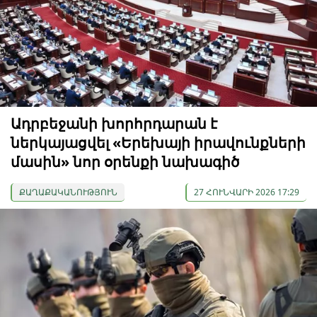
Ադրբեջանի խորհրդարան է
ներկայացվել «Երեխայի իրավունքների
մասին» նոր օրենքի նախագիծ
ՔԱՂԱՔԱԿԱՆՈՒԹՅՈՒՆ
27 ՀՈՒՆՎԱՐԻ 2026 17:29