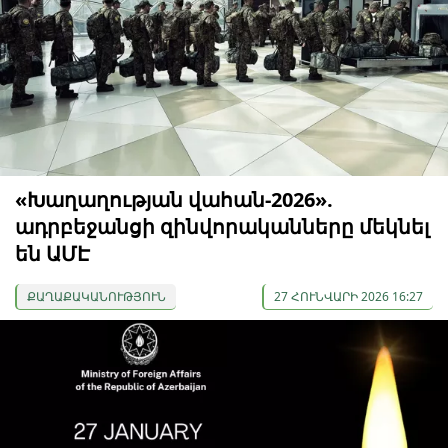
«Խաղաղության վահան-2026».
ադրբեջանցի զինվորականները մեկնել
են ԱՄԷ
ՔԱՂԱՔԱԿԱՆՈՒԹՅՈՒՆ
27 ՀՈՒՆՎԱՐԻ 2026 16:27