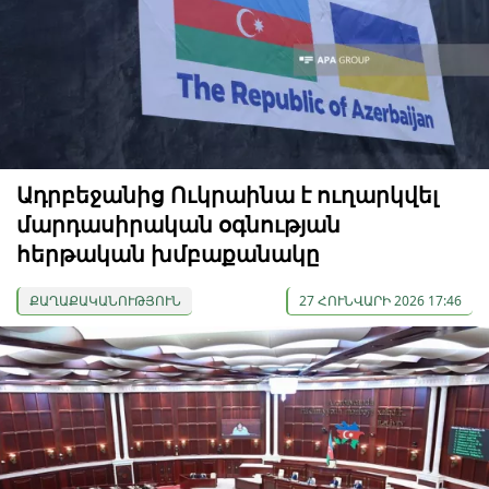
Ադրբեջանից Ուկրաինա է ուղարկվել
մարդասիրական օգնության
հերթական խմբաքանակը
ՔԱՂԱՔԱԿԱՆՈՒԹՅՈՒՆ
27 ՀՈՒՆՎԱՐԻ 2026 17:46