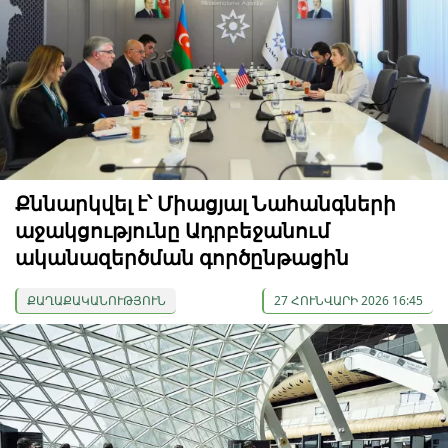
Քննարկվել է՝ Միացյալ Նահանգների
աջակցությունը Ադրբեջանում
ականազերծման գործընթացին
ՔԱՂԱՔԱԿԱՆՈՒԹՅՈՒՆ
27 ՀՈՒՆՎԱՐԻ 2026 16:45