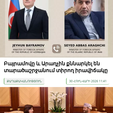
Բայրամովը և Արաղչին քննարկել են
տարածաշրջանում տիրող իրավիճակը
ՔԱՂԱՔԱԿԱՆՈՒԹՅՈՒՆ
30 ՀՈՒՆՎԱՐԻ 2026 11:41