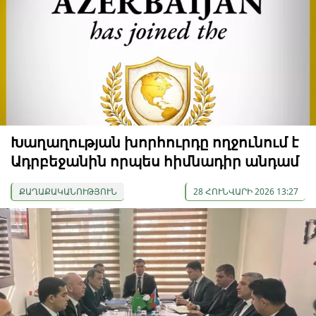
Խաղաղության խորհուրդը ողջունում է
Ադրբեջանին որպես հիմնադիր անդամ
ՔԱՂԱՔԱԿԱՆՈՒԹՅՈՒՆ
28 ՀՈՒՆՎԱՐԻ 2026 13:27