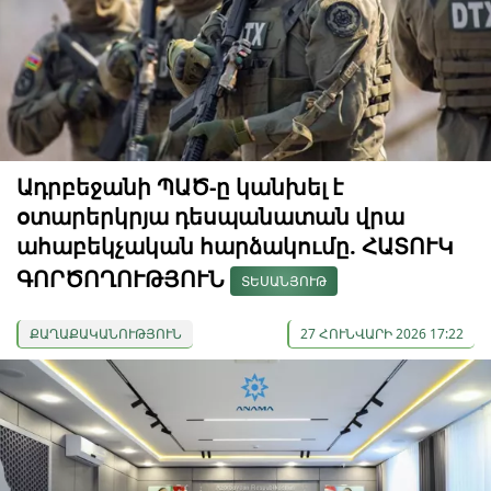
Ադրբեջանի ՊԱԾ-ը կանխել է
օտարերկրյա դեսպանատան վրա
ահաբեկչական հարձակումը. ՀԱՏՈՒԿ
ԳՈՐԾՈՂՈՒԹՅՈՒՆ
ՏԵՍԱՆՅՈՒԹ
ՔԱՂԱՔԱԿԱՆՈՒԹՅՈՒՆ
27 ՀՈՒՆՎԱՐԻ 2026 17:22