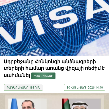
Ադրբեջանը Հոնկոնգի անձնագրերի
տերերի համար առանց վիզայի ռեժիմ է
սահմանել
ԺԱՄԿԵՏՆԵՐ
ՔԱՂԱՔԱԿԱՆՈՒԹՅՈՒՆ
30 ՀՈՒՆՎԱՐԻ 2026 14:40