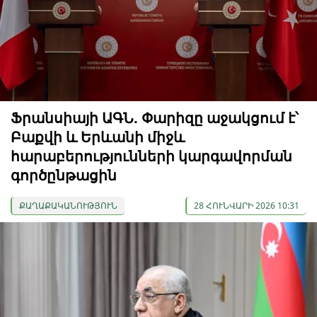
Ֆրանսիայի ԱԳՆ. Փարիզը աջակցում է՝
Բաքվի և Երևանի միջև
հարաբերությունների կարգավորման
գործընթացին
ՔԱՂԱՔԱԿԱՆՈՒԹՅՈՒՆ
28 ՀՈՒՆՎԱՐԻ 2026 10:31