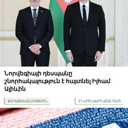
Նորվեգիայի դեսպանը
շնորհակալություն է հայտնել Իլհամ
Ալիևին
ՔԱՂԱՔԱԿԱՆՈՒԹՅՈՒՆ
31 ՀՈՒՆՎԱՐԻ 2026 10:25