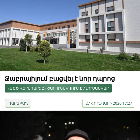
Ջաբրայիլում բացվել է նոր դպրոց
«ՄԵԾ ՎԵՐԱԴԱՐՁԸ» ՇԱՐՈՒՆԱԿՎՈՒՄ Է / ԼՈՒՍԱՆԿԱՐ
ՂԱՐԱԲԱՂ
27 ՀՈՒՆՎԱՐԻ 2026 17:27