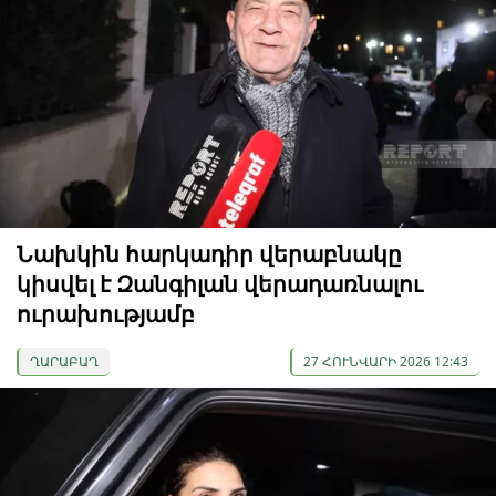
Նախկին հարկադիր վերաբնակը
կիսվել է Զանգիլան վերադառնալու
ուրախությամբ
ՂԱՐԱԲԱՂ
27 ՀՈՒՆՎԱՐԻ 2026 12:43