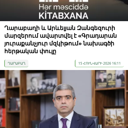
Ղարաբաղի և Արևելյան Զանգեզուրի
մարզերում ավարտվել է «Գրադարան
յուրաքանչյուր մզկիթում» նախագծի
հերթական փուլը
ՂԱՐԱԲԱՂ
15 ՀՈՒՆՎԱՐԻ 2026 16:11