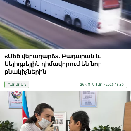
«Մեծ վերադարձ». Բադարան և
Սեյիդբեյլին դիմավորում են նոր
բնակիչներին
ՂԱՐԱԲԱՂ
26 ՀՈՒՆՎԱՐԻ 2026 18:30