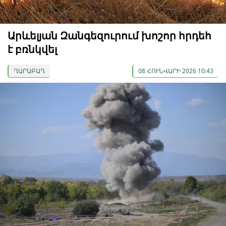
Արևելյան Զանգեզուրում խոշոր հրդեհ
է բռնկվել
ՂԱՐԱԲԱՂ
08 ՀՈՒՆՎԱՐԻ 2026 10:43