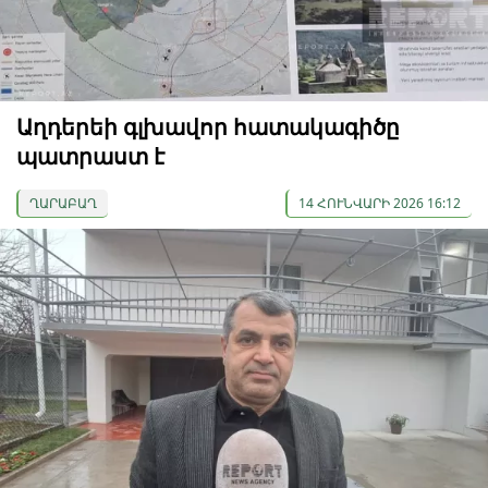
Աղդերեի գլխավոր հատակագիծը
պատրաստ է
ՂԱՐԱԲԱՂ
14 ՀՈՒՆՎԱՐԻ 2026 16:12