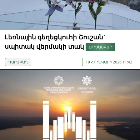
Լեռնային գեղեցկուհի Շուշան`
սպիտակ վերմակի տակ
ԼՈՒՍԱՆԿԱՐ
ՂԱՐԱԲԱՂ
19 ՀՈՒՆՎԱՐԻ 2026 11:42