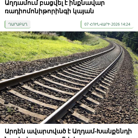
Աղդամում բացվել է ինքնավար
ռադիոմոնիթորինգի կայան
ՂԱՐԱԲԱՂ
07 ՀՈՒՆՎԱՐԻ 2026 14:24
Արդեն ավարտված է Աղդամ-Խանքենդի