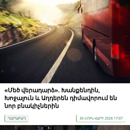
«Մեծ վերադարձ». Խանքենդին,
Խոջալուն և Աղդերեն դիմավորում են
նոր բնակիչներին
ՂԱՐԱԲԱՂ
30 ՀՈՒՆՎԱՐԻ 2026 17:07