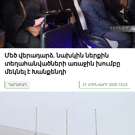
Մեծ վերադարձ. նախկին ներքին
տեղահանվածների առաջին խումբը
մեկնել է Խանքենդի
ՂԱՐԱԲԱՂ
21 ՀՈՒՆՎԱՐԻ 2026 13:23