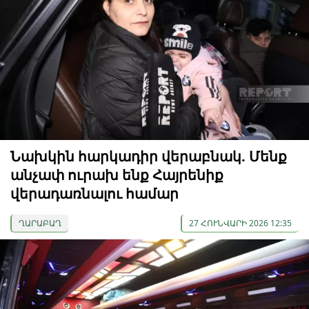
Նախկին հարկադիր վերաբնակ. Մենք
անչափ ուրախ ենք Հայրենիք
վերադառնալու համար
ՂԱՐԱԲԱՂ
27 ՀՈՒՆՎԱՐԻ 2026 12:35