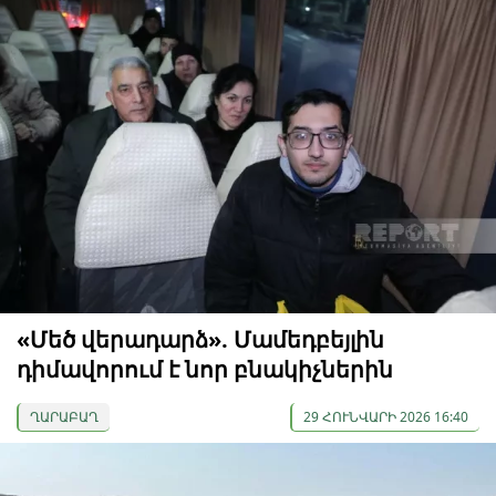
«Մեծ վերադարձ». Մամեդբեյլին
դիմավորում է նոր բնակիչներին
ՂԱՐԱԲԱՂ
29 ՀՈՒՆՎԱՐԻ 2026 16:40