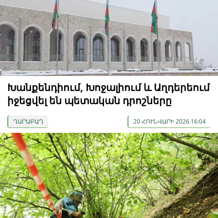
Խանքենդիում, Խոջալիում և Աղդերեում
իջեցվել են պետական ​​դրոշները
ՂԱՐԱԲԱՂ
20 ՀՈՒՆՎԱՐԻ 2026 16:04