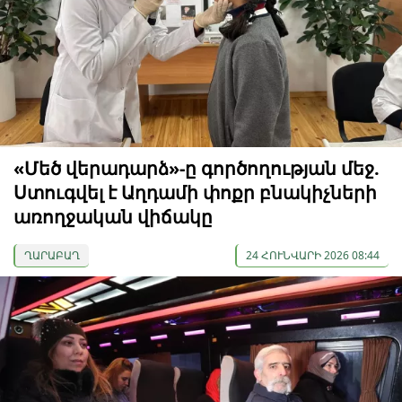
«Մեծ վերադարձ»-ը գործողության մեջ.
Ստուգվել է Աղդամի փոքր բնակիչների
առողջական վիճակը
ՂԱՐԱԲԱՂ
24 ՀՈՒՆՎԱՐԻ 2026 08:44