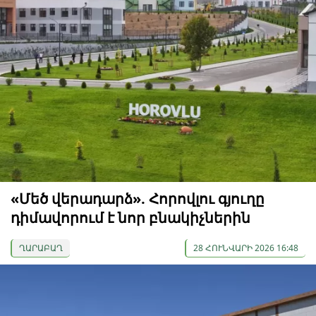
«Մեծ վերադարձ». Հորովլու գյուղը
դիմավորում է նոր բնակիչներին
ՂԱՐԱԲԱՂ
28 ՀՈՒՆՎԱՐԻ 2026 16:48