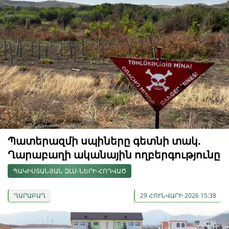
Պատերազմի սպիները գետնի տակ.
Ղարաբաղի ականային ողբերգությունը
ՊԱԿԻՍՏԱՆՅԱՆ ԶԼՄ-ՆԵՐԻ ՀՈԴՎԱԾ
ՂԱՐԱԲԱՂ
29 ՀՈՒՆՎԱՐԻ 2026 15:38