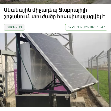
Ականային միջադեպ Ջաբրայիլի
շրջանում. տուժածը հոսպիտալացվել է
ՂԱՐԱԲԱՂ
07 ՀՈՒՆՎԱՐԻ 2026 15:47