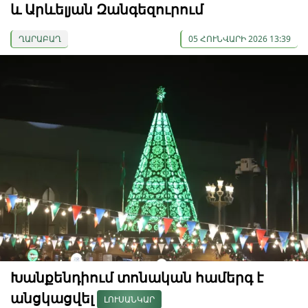
և Արևելյան Զանգեզուրում
ՂԱՐԱԲԱՂ
05 ՀՈՒՆՎԱՐԻ 2026 13:39
Խանքենդիում տոնական համերգ է
անցկացվել
ԼՈՒՍԱՆԿԱՐ