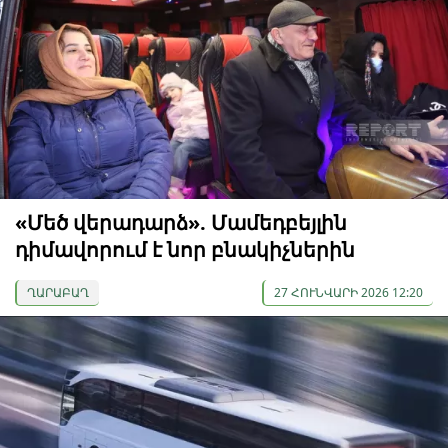
«Մեծ վերադարձ». Մամեդբեյլին
դիմավորում է նոր բնակիչներին
ՂԱՐԱԲԱՂ
27 ՀՈՒՆՎԱՐԻ 2026 12:20