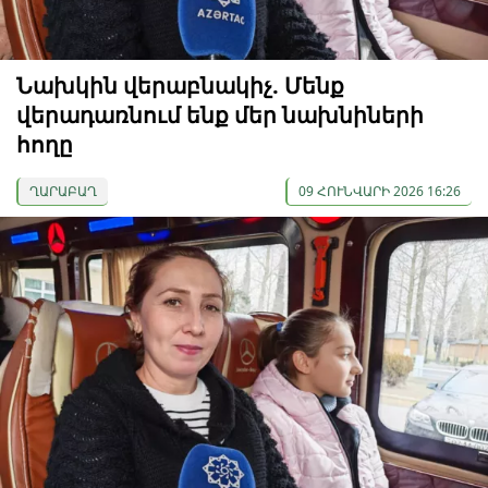
Նախկին վերաբնակիչ. Մենք
վերադառնում ենք մեր նախնիների
հողը
ՂԱՐԱԲԱՂ
09 ՀՈՒՆՎԱՐԻ 2026 16:26