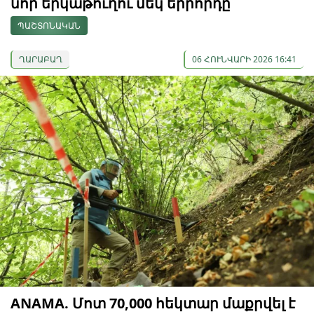
նոր երկաթուղու մեկ երրորդը
ՊԱՇՏՈՆԱԿԱՆ
ՂԱՐԱԲԱՂ
06 ՀՈՒՆՎԱՐԻ 2026 16:41
ANAMA. Մոտ 70,000 հեկտար մաքրվել է