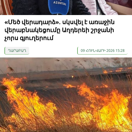
«Մեծ վերադարձ». սկսվել է առաջին
վերաբնակեցումը Աղդերեի շրջանի
չորս գյուղերում
ՂԱՐԱԲԱՂ
09 ՀՈՒՆՎԱՐԻ 2026 15:28