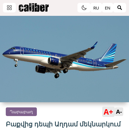
RU
EN
A+
A-
Ղարաբաղ
Բաքվից դեպի Աղդամ մեկնարկում