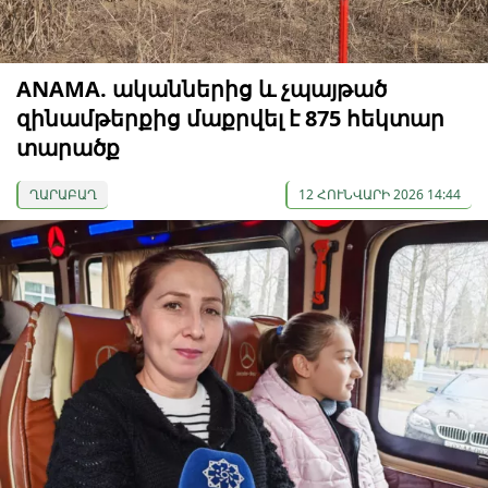
ANAMA. ականներից և չպայթած
զինամթերքից մաքրվել է 875 հեկտար
տարածք
ՂԱՐԱԲԱՂ
12 ՀՈՒՆՎԱՐԻ 2026 14:44