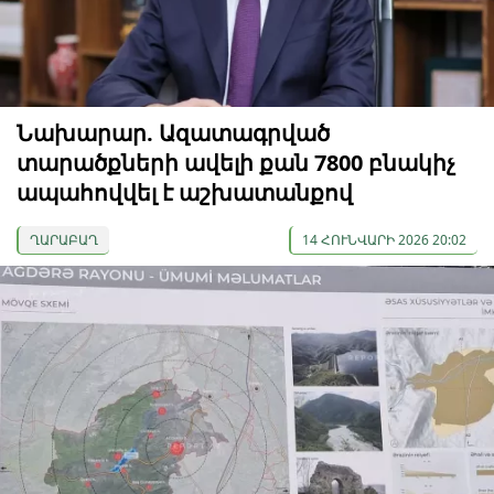
Նախարար. Ազատագրված
տարածքների ավելի քան 7800 բնակիչ
ապահովվել է աշխատանքով
ՂԱՐԱԲԱՂ
14 ՀՈՒՆՎԱՐԻ 2026 20:02