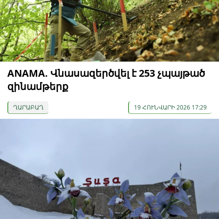
ANAMA. Վնասազերծվել է 253 չպայթած
զինամթերք
ՂԱՐԱԲԱՂ
19 ՀՈՒՆՎԱՐԻ 2026 17:29