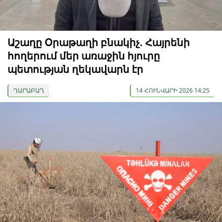
Աշաղը Օրաթաղի բնակիչ. Հայրենի
հողերում մեր առաջին հյուրը
պետության ղեկավարն էր
ՂԱՐԱԲԱՂ
14 ՀՈՒՆՎԱՐԻ 2026 14:25