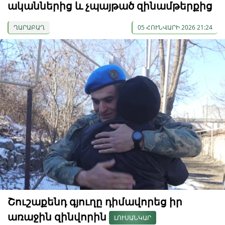
ականներից և չպայթած զինամթերքից
ՂԱՐԱԲԱՂ
05 ՀՈՒՆՎԱՐԻ 2026 21:24
Շուշաքենդ գյուղը դիմավորեց իր
առաջին զինվորին
ԼՈՒՍԱՆԿԱՐ