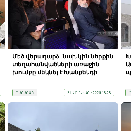
Մեծ վերադարձ. նախկին ներքին
Խ
տեղահանվածների առաջին
Ա
խումբը մեկնել է Խանքենդի
պ
ՂԱՐԱԲԱՂ
21 ՀՈՒՆՎԱՐԻ 2026 13:23