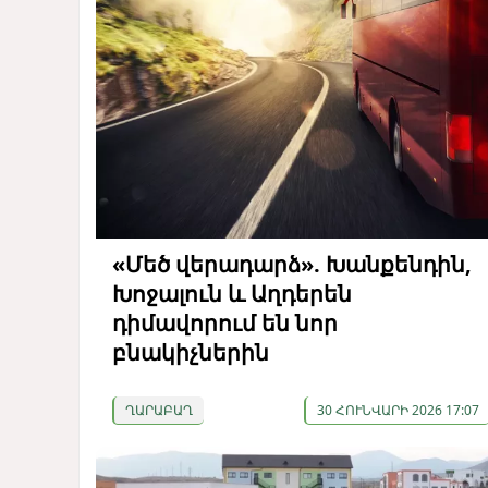
«Մեծ վերադարձ». Խանքենդին,
Խոջալուն և Աղդերեն
դիմավորում են նոր
բնակիչներին
ՂԱՐԱԲԱՂ
30 ՀՈՒՆՎԱՐԻ 2026 17:07