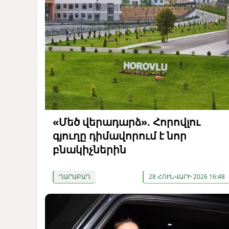
«Մեծ վերադարձ». Հորովլու
գյուղը դիմավորում է նոր
բնակիչներին
ՂԱՐԱԲԱՂ
28 ՀՈՒՆՎԱՐԻ 2026 16:48