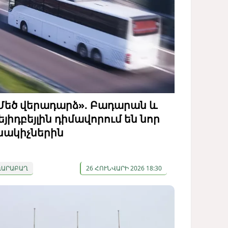
Մեծ վերադարձ». Բադարան և
եյիդբեյլին դիմավորում են նոր
նակիչներին
ՂԱՐԱԲԱՂ
26 ՀՈՒՆՎԱՐԻ 2026 18:30