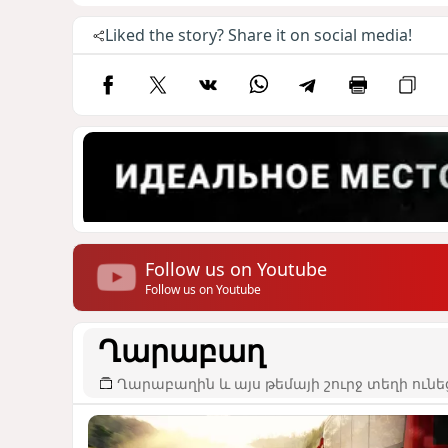
Liked the story? Share it on social media!
Follow us on Youtube
Follow us on Youtube
Ղարաբաղ
Ղարաբաղին և այս թեմայի շուրջ տեղի ունե