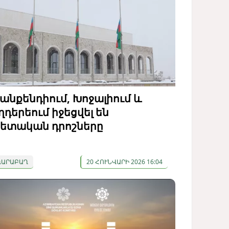
անքենդիում, Խոջալիում և
ղդերեում իջեցվել են
ետական ​​դրոշները
ՂԱՐԱԲԱՂ
20 ՀՈՒՆՎԱՐԻ 2026 16:04