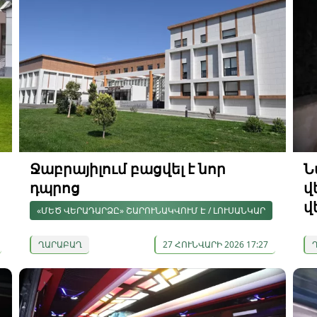
Ջաբրայիլում բացվել է նոր
Ն
դպրոց
վ
վ
«ՄԵԾ ՎԵՐԱԴԱՐՁԸ» ՇԱՐՈՒՆԱԿՎՈՒՄ Է / ԼՈՒՍԱՆԿԱՐ
ՂԱՐԱԲԱՂ
27 ՀՈՒՆՎԱՐԻ 2026 17:27