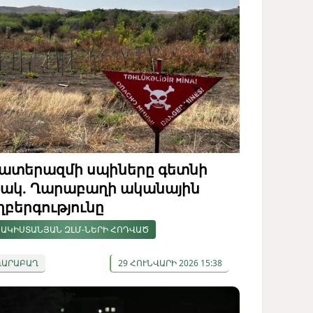
ատերազմի սպիները գետնի
ակ. Ղարաբաղի ականային
ղբերգությունը
ԱԿԻՍՏԱՆՅԱՆ ԶԼՄ-ՆԵՐԻ ՀՈԴՎԱԾ
ՂԱՐԱԲԱՂ
29 ՀՈՒՆՎԱՐԻ 2026 15:38