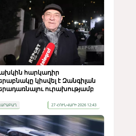
ախկին հարկադիր
երաբնակը կիսվել է Զանգիլան
երադառնալու ուրախությամբ
ՂԱՐԱԲԱՂ
27 ՀՈՒՆՎԱՐԻ 2026 12:43