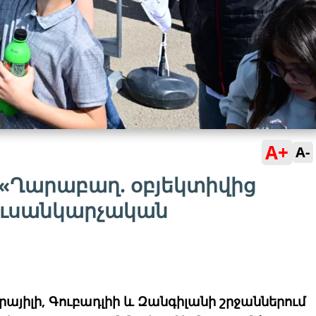
A+
A-
՝ «Ղարաբաղ. օբյեկտիվից
լուսանկարչական
յիլի, Գուբադլիի և Զանգիլանի շրջաններում