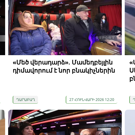
«Մեծ վերադարձ». Մամեդբեյլին
«
դիմավորում է նոր բնակիչներին
Ս
բ
ՂԱՐԱԲԱՂ
27 ՀՈՒՆՎԱՐԻ 2026 12:20