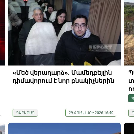
«Մեծ վերադարձ». Մամեդբեյլին
Պ
դիմավորում է նոր բնակիչներին
տ
ո
Պ
ՂԱՐԱԲԱՂ
29 ՀՈՒՆՎԱՐԻ 2026 16:40