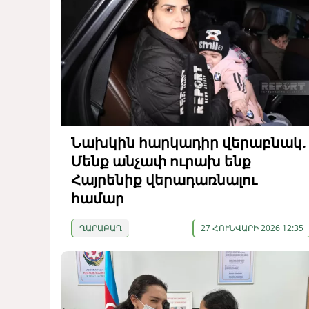
Նախկին հարկադիր վերաբնակ.
Մենք անչափ ուրախ ենք
Հայրենիք վերադառնալու
համար
ՂԱՐԱԲԱՂ
27 ՀՈՒՆՎԱՐԻ 2026 12:35