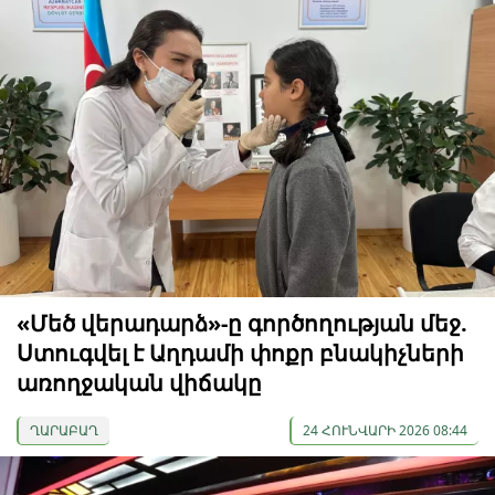
«Մեծ վերադարձ»-ը գործողության մեջ.
Ստուգվել է Աղդամի փոքր բնակիչների
առողջական վիճակը
ՂԱՐԱԲԱՂ
24 ՀՈՒՆՎԱՐԻ 2026 08:44