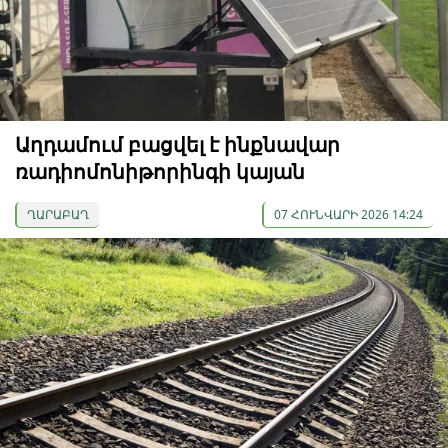
Աղդամում բացվել է ինքնավար
ռադիոմոնիթորինգի կայան
ՂԱՐԱԲԱՂ
07 ՀՈՒՆՎԱՐԻ 2026 14:24