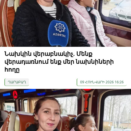
Նախկին վերաբնակիչ. Մենք
վերադառնում ենք մեր նախնիների
հողը
ՂԱՐԱԲԱՂ
09 ՀՈՒՆՎԱՐԻ 2026 16:26