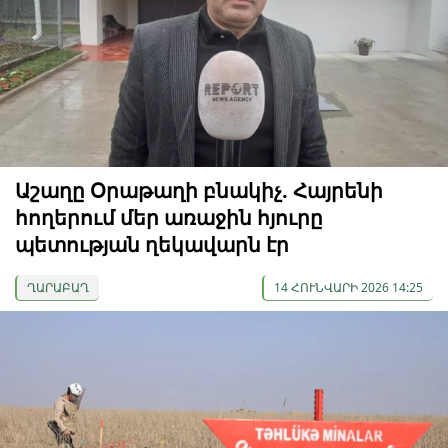
Աշաղը Օրաթաղի բնակիչ. Հայրենի
հողերում մեր առաջին հյուրը
պետության ղեկավարն էր
ՂԱՐԱԲԱՂ
14 ՀՈՒՆՎԱՐԻ 2026 14:25