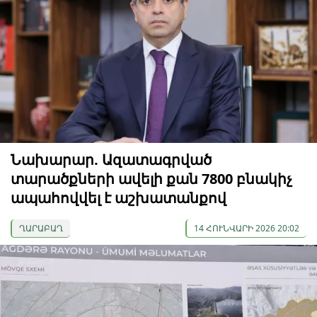
Նախարար. Ազատագրված
տարածքների ավելի քան 7800 բնակիչ
ապահովվել է աշխատանքով
ՂԱՐԱԲԱՂ
14 ՀՈՒՆՎԱՐԻ 2026 20:02