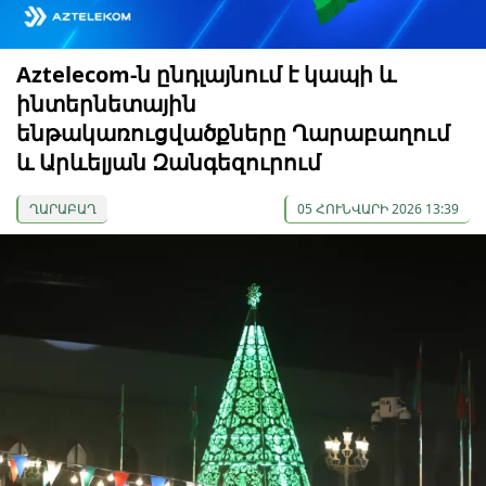
Aztelecom-ն ընդլայնում է կապի և
ինտերնետային
ենթակառուցվածքները Ղարաբաղում
և Արևելյան Զանգեզուրում
ՂԱՐԱԲԱՂ
05 ՀՈՒՆՎԱՐԻ 2026 13:39