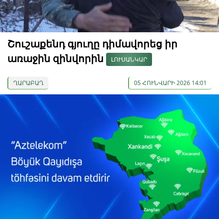
Շուշաքենդ գյուղը դիմավորեց իր
առաջին զինվորին
ԼՈՒՍԱՆԿԱՐ
ՂԱՐԱԲԱՂ
05 ՀՈՒՆՎԱՐԻ 2026 14:01