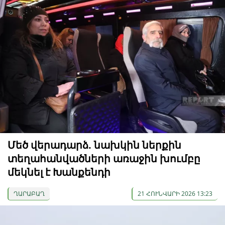
Մեծ վերադարձ. նախկին ներքին
տեղահանվածների առաջին խումբը
մեկնել է Խանքենդի
ՂԱՐԱԲԱՂ
21 ՀՈՒՆՎԱՐԻ 2026 13:23