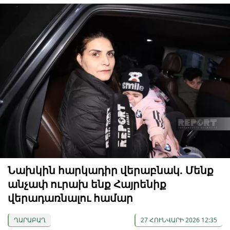
Նախկին հարկադիր վերաբնակ. Մենք
անչափ ուրախ ենք Հայրենիք
վերադառնալու համար
ՂԱՐԱԲԱՂ
27 ՀՈՒՆՎԱՐԻ 2026 12:35