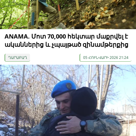
ANAMA. Մոտ 70,000 հեկտար մաքրվել է
ականներից և չպայթած զինամթերքից
ՂԱՐԱԲԱՂ
05 ՀՈՒՆՎԱՐԻ 2026 21:24