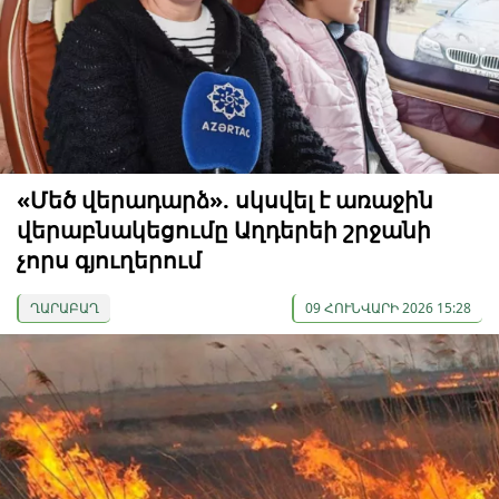
«Մեծ վերադարձ». սկսվել է առաջին
վերաբնակեցումը Աղդերեի շրջանի
չորս գյուղերում
ՂԱՐԱԲԱՂ
09 ՀՈՒՆՎԱՐԻ 2026 15:28