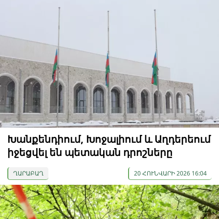
Խանքենդիում, Խոջալիում և Աղդերեում
իջեցվել են պետական ​​դրոշները
ՂԱՐԱԲԱՂ
20 ՀՈՒՆՎԱՐԻ 2026 16:04