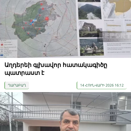
Աղդերեի գլխավոր հատակագիծը
պատրաստ է
ՂԱՐԱԲԱՂ
14 ՀՈՒՆՎԱՐԻ 2026 16:12