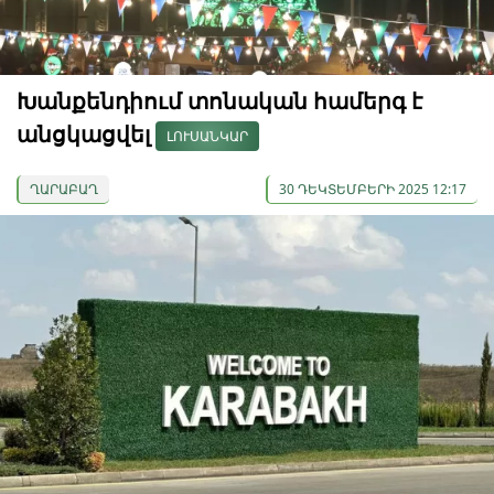
Խանքենդիում տոնական համերգ է
անցկացվել
ԼՈՒՍԱՆԿԱՐ
ՂԱՐԱԲԱՂ
30 ԴԵԿՏԵՄԲԵՐԻ 2025 12:17