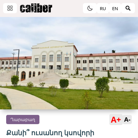
RU
EN
A+
A-
Ղարաբաղ
Քանի՞ ուսանող կսովորի