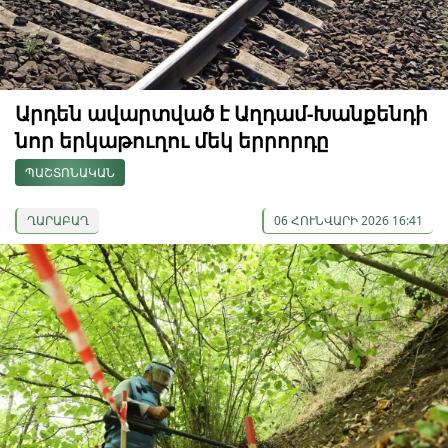
Արդեն ավարտված է Աղդամ-Խանքենդի
նոր երկաթուղու մեկ երրորդը
ՊԱՇՏՈՆԱԿԱՆ
ՂԱՐԱԲԱՂ
06 ՀՈՒՆՎԱՐԻ 2026 16:41