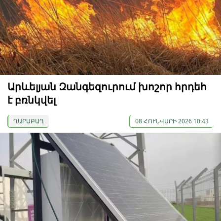
Արևելյան Զանգեզուրում խոշոր հրդեհ
է բռնկվել
ՂԱՐԱԲԱՂ
08 ՀՈՒՆՎԱՐԻ 2026 10:43