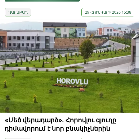
ՂԱՐԱԲԱՂ
29 ՀՈՒՆՎԱՐԻ 2026 15:38
«Մեծ վերադարձ». Հորովլու գյուղը
դիմավորում է նոր բնակիչներին