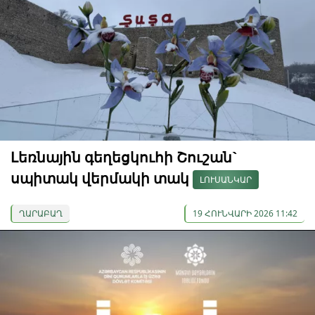
Լեռնային գեղեցկուհի Շուշան`
սպիտակ վերմակի տակ
ԼՈՒՍԱՆԿԱՐ
ՂԱՐԱԲԱՂ
19 ՀՈՒՆՎԱՐԻ 2026 11:42