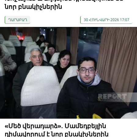
նոր բնակիչներին
ՂԱՐԱԲԱՂ
30 ՀՈՒՆՎԱՐԻ 2026 17:07
«Մեծ վերադարձ». Մամեդբեյլին
դիմավորում է նոր բնակիչներին