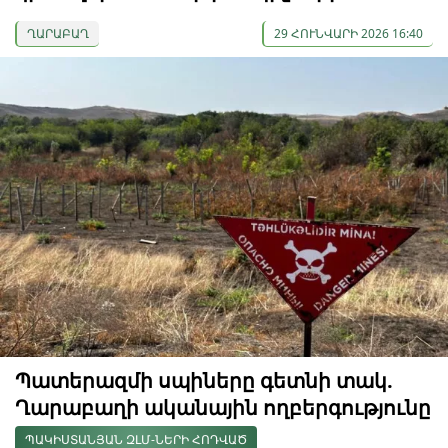
ՂԱՐԱԲԱՂ
29 ՀՈՒՆՎԱՐԻ 2026 16:40
Պատերազմի սպիները գետնի տակ.
Ղարաբաղի ականային ողբերգությունը
ՊԱԿԻՍՏԱՆՅԱՆ ԶԼՄ-ՆԵՐԻ ՀՈԴՎԱԾ