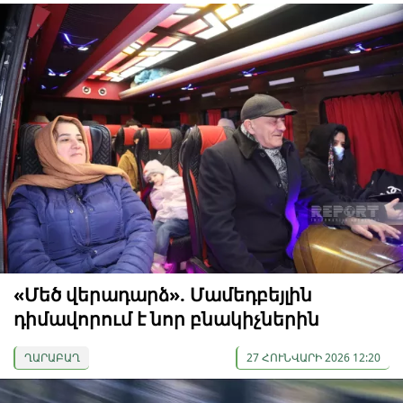
«Մեծ վերադարձ». Մամեդբեյլին
դիմավորում է նոր բնակիչներին
ՂԱՐԱԲԱՂ
27 ՀՈՒՆՎԱՐԻ 2026 12:20