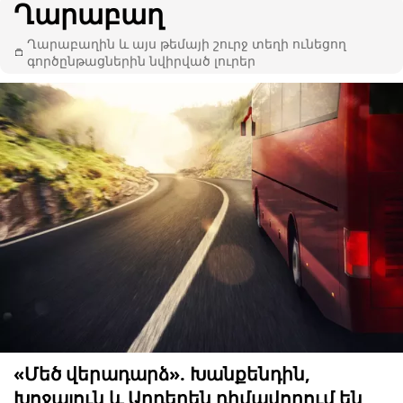
Ղարաբաղ
Ղարաբաղին և այս թեմայի շուրջ տեղի ունեցող
գործընթացներին նվիրված լուրեր
«Մեծ վերադարձ». Խանքենդին,
Խոջալուն և Աղդերեն դիմավորում են