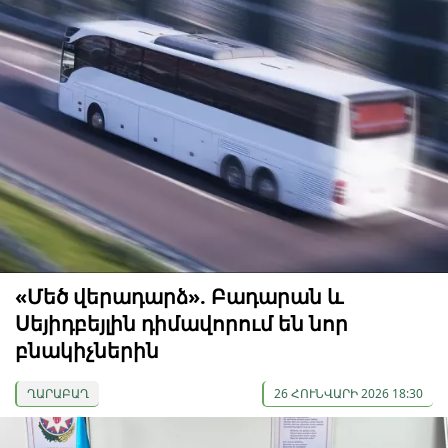
«Մեծ վերադարձ». Բադարան և
Սեյիդբեյլին դիմավորում են նոր
բնակիչներին
ՂԱՐԱԲԱՂ
26 ՀՈՒՆՎԱՐԻ 2026 18:30