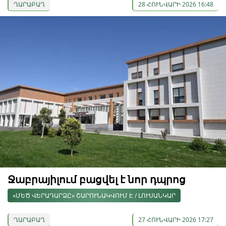
ՂԱՐԱԲԱՂ
28 ՀՈՒՆՎԱՐԻ 2026 16:48
Ջաբրայիլում բացվել է նոր դպրոց
«ՄԵԾ ՎԵՐԱԴԱՐՁԸ» ՇԱՐՈՒՆԱԿՎՈՒՄ Է / ԼՈՒՍԱՆԿԱՐ
ՂԱՐԱԲԱՂ
27 ՀՈՒՆՎԱՐԻ 2026 17:27