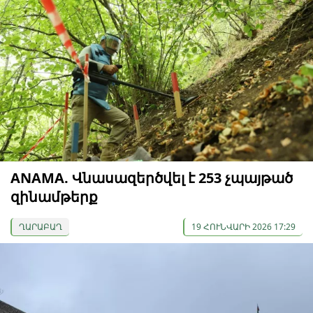
ANAMA. Վնասազերծվել է 253 չպայթած
զինամթերք
ՂԱՐԱԲԱՂ
19 ՀՈՒՆՎԱՐԻ 2026 17:29