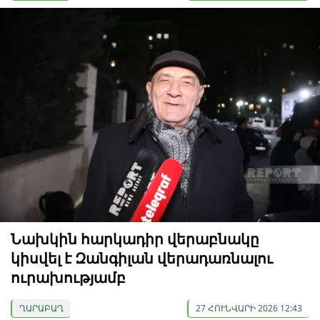
Նախկին հարկադիր վերաբնակը
կիսվել է Զանգիլան վերադառնալու
ուրախությամբ
ՂԱՐԱԲԱՂ
27 ՀՈՒՆՎԱՐԻ 2026 12:43