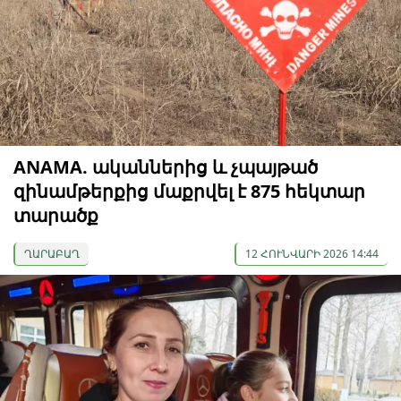
ANAMA. ականներից և չպայթած
զինամթերքից մաքրվել է 875 հեկտար
տարածք
ՂԱՐԱԲԱՂ
12 ՀՈՒՆՎԱՐԻ 2026 14:44