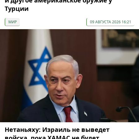
и другое американское оружие у
Турции
МИР
09 АВГУСТА 2026 16:21
Нетаньяху: Израиль не выведет
войска, пока ХАМАС не будет