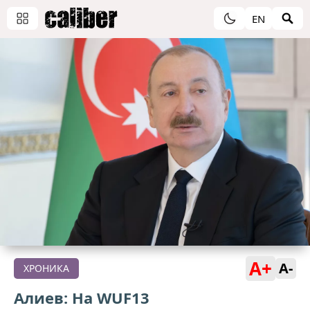
EN
A+
A-
ХРОНИКА
Алиев: На WUF13