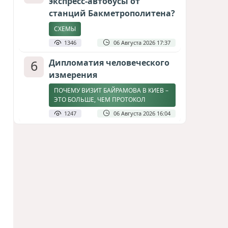
экспресс-автобусы от
станций Бакметрополитена?
СХЕМЫ
1346
06 Августа 2026 17:37
6
Дипломатия человеческого
измерения
ПОЧЕМУ ВИЗИТ БАЙРАМОВА В КИЕВ –
ЭТО БОЛЬШЕ, ЧЕМ ПРОТОКОЛ
1247
06 Августа 2026 16:04
7
Америка сворачивает
флаги: Вашингтон
сокращает свою
дипломатическую сеть
СТАТЬЯ МАТАНАТ НАСИБОВОЙ
1154
06 Августа 2026 10:21
8
Затоплен участок