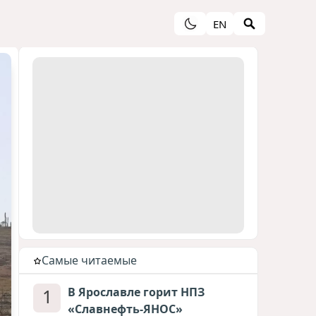
EN
Cамые читаемые
1
В Ярославле горит НПЗ
«Славнефть-ЯНОС»