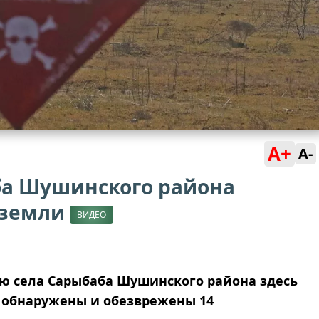
A+
A-
ба Шушинского района
 земли
ВИДЕО
ию села Сарыбаба Шушинского района здесь
 обнаружены и обезврежены 14