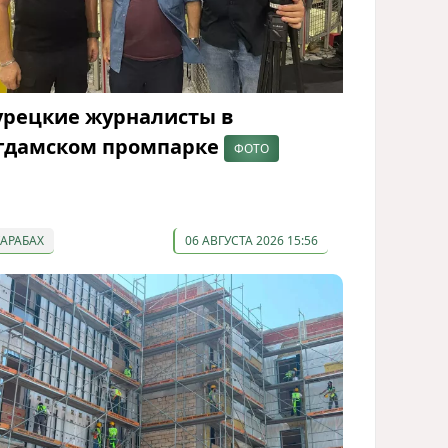
урецкие журналисты в
гдамском промпарке
ФОТО
КАРАБАХ
06 АВГУСТА 2026 15:56