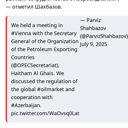
— отметил Шахбазов.
— Parviz
We held a meeting in
Shahbazov
#Vienna
with the Secretary
(@ParvizShahbazov)
General of the Organization
July 9, 2025
of the Petroleum Exporting
Countries
(
@OPECSecretariat
),
Haitham Al Ghais. We
discussed the regulation of
the global
#oilmarket
and
cooperation with
#Azerbaijan
.
pic.twitter.com/WaOvsq0Lat