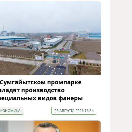
 Сумгайытском промпарке
аладят производство
пециальных видов фанеры
ЭКОНОМИКА
05 АВГУСТА 2026 16:34