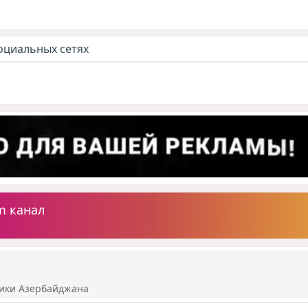
оциальных сетях
m канал
ики Азербайджана