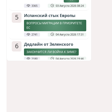
3365
03 Августа 2026 08:24
5
Испанский стык Европы
ВОПРОСЫ МИГРАЦИИ В ПРИОРИТЕТЕ
ЕС
2741
04 Августа 2026 17:31
6
Дедлайн от Зеленского
ЗАКОНЧИТСЯ ЛИ ВОЙНА К ЗИМЕ?
2180
04 Августа 2026 19:46
7
Стена в океане
КИТАЙ ПРОВЕЛ УЧЕНИЯ В ЮЖНО-
КИТАЙСКОМ МОРЕ
1817
03 Августа 2026 20:23
8
Асимметрия совести: когда
философия не выдерживает
проверки