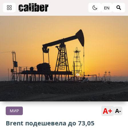
EN
A+
A-
МИР
Brent подешевела до 73,05