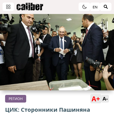
EN
A+
A-
РЕГИОН
ЦИК: Сторонники Пашиняна