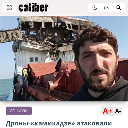
EN
A+
A-
СОЦИУМ
Дроны-«камикадзе» атаковали