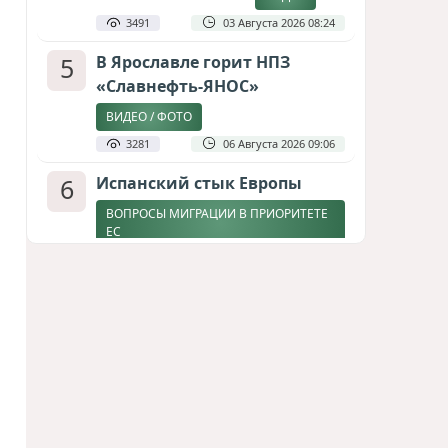
3491
03 Августа 2026 08:24
5
В Ярославле горит НПЗ
«Славнефть-ЯНОС»
ВИДЕО / ФОТО
3281
06 Августа 2026 09:06
6
Испанский стык Европы
ВОПРОСЫ МИГРАЦИИ В ПРИОРИТЕТЕ
ЕС
2849
04 Августа 2026 17:31
7
Дедлайн от Зеленского
ЗАКОНЧИТСЯ ЛИ ВОЙНА К ЗИМЕ?
2573
04 Августа 2026 19:46
8
Россия продвигается,
проблемы Украины
нарастают