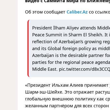
видео с Саммита мира по Ближнему
Об этом сообщает
Caliber.Az
со ссылк
President İlham Aliyev attends Middl
Peace Summit in Sharm El Sheikh. It 
reflection of Azerbaijan’s growing reg
and its Global foreign policy as midd
Azerbaijan is the desirable partner for
parties for the regional peace agenda
Middle East.
pic.twitter.com/d8x3CC
«Президент Ильхам Алиев принимает 
Шарм-эш-Шейхе. Это отражает растущ
глобальную внешнюю политику как ср
желанным партнёром для всех сторон 