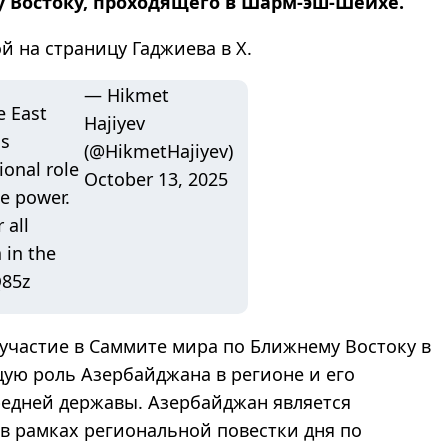
 Востоку, проходящего в Шарм-эш-Шейхе.
ой на страницу Гаджиева в Х.
— Hikmet
e East
Hajiyev
is
(@HikmetHajiyev)
ional role
October 13, 2025
le power.
 all
 in the
Q85z
участие в Саммите мира по Ближнему Востоку в
ую роль Азербайджана в регионе и его
едней державы. Азербайджан является
в рамках региональной повестки дня по