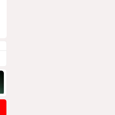
ПОЧЕМУ ИЮЛЬСКИЕ ИТОГИ НЕ ДАЮТ
КИЕВУ ПОВОДОВ ДЛЯ ОПТИМИЗМА?
1908
03 Августа 2026 12:30
9
Асимметрия совести: когда
философия не выдерживает
проверки
ДОСТОЙНЫЙ ОТВЕТ КЫРЛЫКОВАЛЫ
НА АНТИАЗЕРБАЙДЖАНСКИЙ
ДЕМАРШ ТАЛЕБА
1895
05 Августа 2026 11:49
10
Стена в океане
КИТАЙ ПРОВЕЛ УЧЕНИЯ В ЮЖНО-
КИТАЙСКОМ МОРЕ
1885
03 Августа 2026 20:23