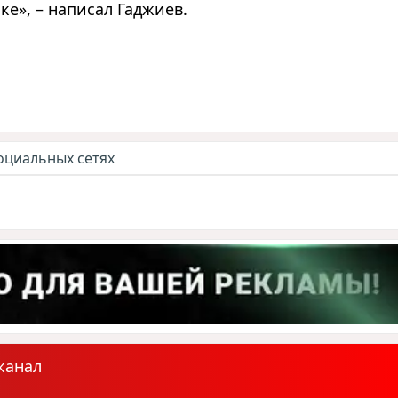
е», – написал Гаджиев.
оциальных сетях
канал