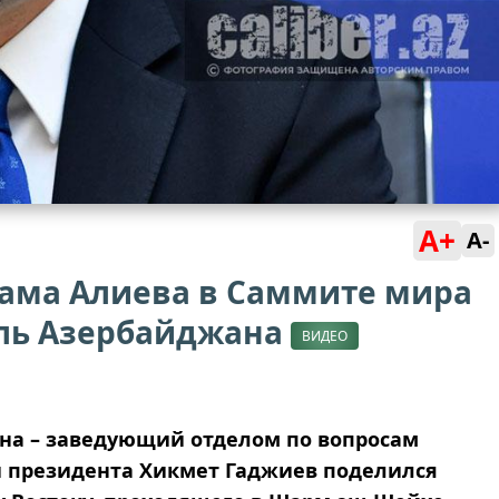
A+
A-
хама Алиева в Саммите мира
оль Азербайджана
ВИДЕО
а – заведующий отделом по вопросам
 президента Хикмет Гаджиев поделился