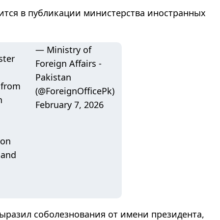
рится в публикации министерства иностранных
— Ministry of
ster
Foreign Affairs -
Pakistan
 from
(@ForeignOfficePk)
n
February 7, 2026
 on
 and
выразил соболезнования от имени президента,