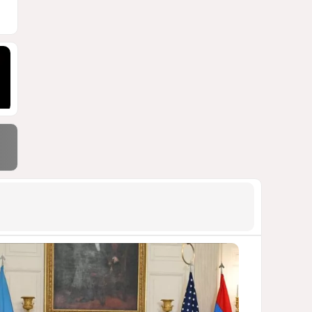
1857
03 Августа 2026 20:23
9
Асимметрия совести: когда
философия не выдерживает
проверки
ДОСТОЙНЫЙ ОТВЕТ КЫРЛЫКОВАЛЫ
НА АНТИАЗЕРБАЙДЖАНСКИЙ
ДЕМАРШ ТАЛЕБА
1856
05 Августа 2026 11:49
10
Россия продвигается,
проблемы Украины
нарастают
ПОЧЕМУ ИЮЛЬСКИЕ ИТОГИ НЕ ДАЮТ
КИЕВУ ПОВОДОВ ДЛЯ ОПТИМИЗМА?
1835
03 Августа 2026 12:30