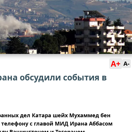
A+
A-
рана обсудили события в
ранных дел Катара шейх Мухаммед бен
о телефону с главой МИД Ирана Аббасом
жду Вашингтоном и Тегераном.