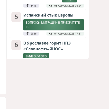
3448
03 Августа 2026 08:24
5
Испанский стык Европы
ВОПРОСЫ МИГРАЦИИ В ПРИОРИТЕТЕ
ЕС
2816
04 Августа 2026 17:31
6
В Ярославле горит НПЗ
«Славнефть-ЯНОС»
ВИДЕО / ФОТО
2669
06 Августа 2026 09:06
7
Дедлайн от Зеленского
ЗАКОНЧИТСЯ ЛИ ВОЙНА К ЗИМЕ?
2404
04 Августа 2026 19:46
8
Стена в океане
КИТАЙ ПРОВЕЛ УЧЕНИЯ В ЮЖНО-
КИТАЙСКОМ МОРЕ