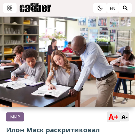
EN
A+
A-
МИР
Илон Маск раскритиковал