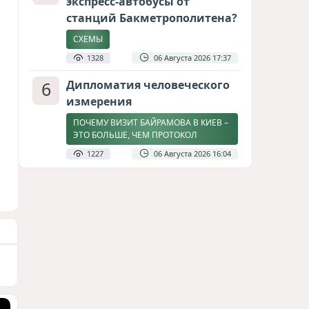
экспресс-автобусы от
станций Бакметрополитена?
СХЕМЫ
1328
06 Августа 2026 17:37
6
Дипломатия человеческого
измерения
ПОЧЕМУ ВИЗИТ БАЙРАМОВА В КИЕВ –
ЭТО БОЛЬШЕ, ЧЕМ ПРОТОКОЛ
1227
06 Августа 2026 16:04
7
Америка сворачивает
флаги: Вашингтон
сокращает свою
дипломатическую сеть
СТАТЬЯ МАТАНАТ НАСИБОВОЙ
1143
06 Августа 2026 10:21
8
Байрамов и Буданов