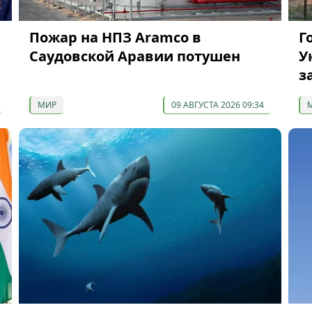
Пожар на НПЗ Aramco в
Г
Саудовской Аравии потушен
У
з
МИР
09 АВГУСТА 2026 09:34