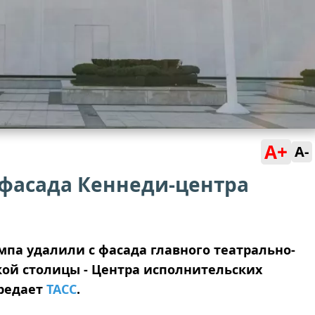
A+
A-
 фасада Кеннеди-центра
па удалили с фасада главного театрально-
ой столицы - Центра исполнительских
ередает
ТАСС
.