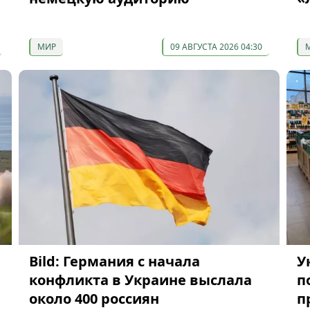
МИР
09 АВГУСТА 2026 04:30
Bild: Германия с начала
У
конфликта в Украине выслала
п
около 400 россиян
п