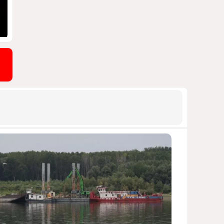
обсудили двусторонние
отношения
1090
06 Августа 2026 20:00
9
Раскол по-
латиноамерикански
ЧТО СТОИТ ЗА ОБОСТРЕНИЕМ
ОТНОШЕНИЙ МЕЖДУ БРАЗИЛИЕЙ И
АРГЕНТИНОЙ?
1068
07 Августа 2026 12:17
10
Формула мира Алиева
СТРАТЕГИЯ СИЛЫ И ДИПЛОМАТИИ
998
07 Августа 2026 16:59