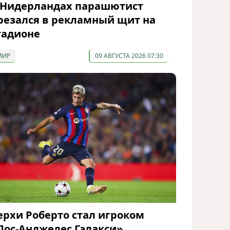
 Нидерландах парашютист
резался в рекламный щит на
тадионе
МИР
09 АВГУСТА 2026 07:30
ерхи Роберто стал игроком
Лос-Анджелес Гэлакси»