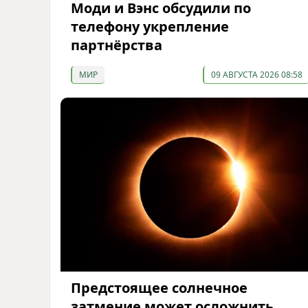
Моди и Вэнс обсудили по
телефону укрепление
партнёрства
МИР
09 АВГУСТА 2026 08:58
Предстоящее солнечное
затмение может осложнить