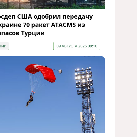
осдеп США одобрил передачу
краине 70 ракет ATACMS из
апасов Турции
МИР
09 АВГУСТА 2026 09:10