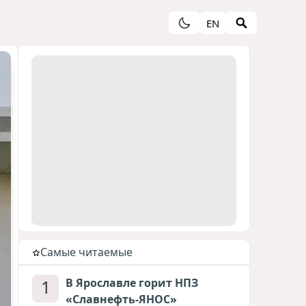
EN
Cамые читаемые
1
В Ярославле горит НПЗ
«Славнефть-ЯНОС»