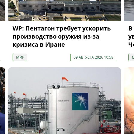
WP: Пентагон требует ускорить
В
производство оружия из-за
у
кризиса в Иране
Ч
МИР
09 АВГУСТА 2026 10:58