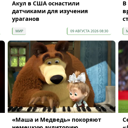
Акул в США оснастили
В
датчиками для изучения
в
ураганов
с
МИР
09 АВГУСТА 2026 08:30
«Маша и Медведь» покоряют
С
немецкую аудиторию
«