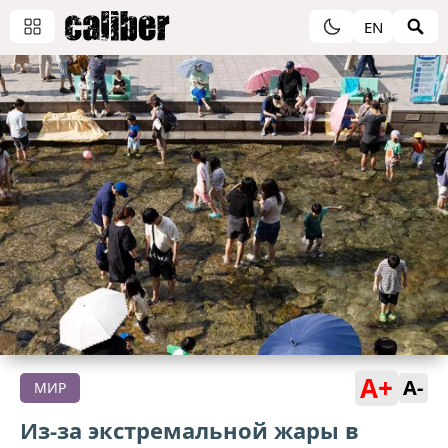
EN
A+
A-
МИР
Из-за экстремальной жары в