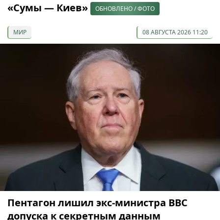
«Сумы — Киев»
ОБНОВЛЕНО / ФОТО
МИР
08 АВГУСТА 2026 11:20
Пентагон лишил экс-министра ВВС
допуска к секретным данным