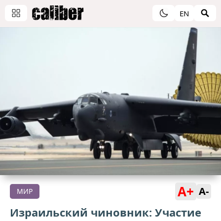
EN
A+
A-
МИР
Израильский чиновник: Участие