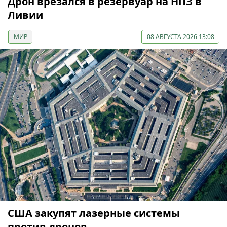
Дрон врезался в резервуар на НПЗ в
Ливии
МИР
08 АВГУСТА 2026 13:08
США закупят лазерные системы
против дронов