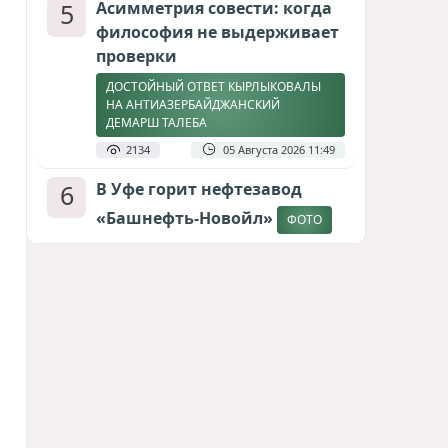
5
Асимметрия совести: когда
философия не выдерживает
проверки
ДОСТОЙНЫЙ ОТВЕТ КЫРЛЫКОВАЛЫ
НА АНТИАЗЕРБАЙДЖАНСКИЙ
ДЕМАРШ ТАЛЕБА
2134
05 Августа 2026 11:49
6
В Уфе горит нефтезавод
«Башнефть-Новойл»
ФОТО
2107
05 Августа 2026 12:53
7
Меценат Юрского периода
САМВЕЛ КАРАПЕТЯН И ЕГО ПЛАНЫ
1793
06 Августа 2026 22:00
8
Атлантический щит: Дания
ставит на Фареры в
большой игре за Арктику