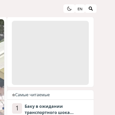
EN
Cамые читаемые
1
Баку в ожидании
транспортного шока...