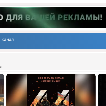
 канал
а