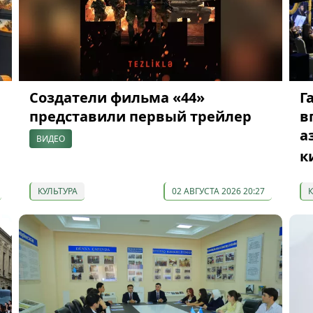
Создатели фильма «44»
Г
представили первый трейлер
в
а
ВИДЕО
к
КУЛЬТУРА
02 АВГУСТА 2026 20:27