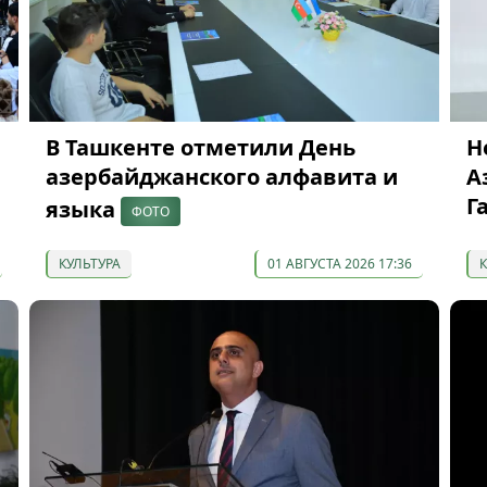
В Ташкенте отметили День
Н
азербайджанского алфавита и
А
Г
языка
ФОТО
КУЛЬТУРА
01 АВГУСТА 2026 17:36