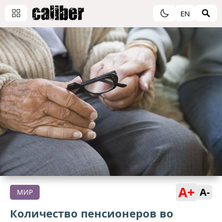
EN
A+
A-
МИР
Количество пенсионеров во