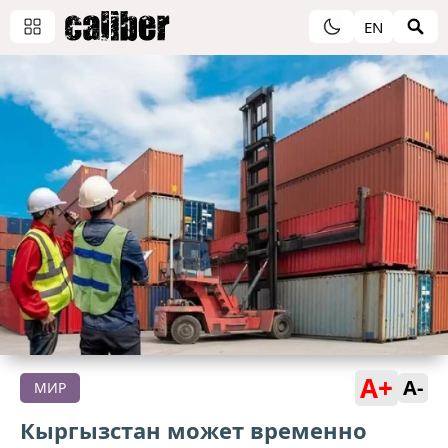
EN
A+
A-
МИР
Кыргызстан может временно